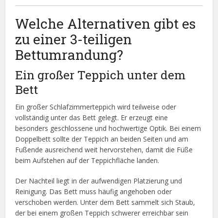
Welche Alternativen gibt es
zu einer 3-teiligen
Bettumrandung?
Ein großer Teppich unter dem
Bett
Ein großer Schlafzimmerteppich wird teilweise oder
vollständig unter das Bett gelegt. Er erzeugt eine
besonders geschlossene und hochwertige Optik. Bei einem
Doppelbett sollte der Teppich an beiden Seiten und am
Fußende ausreichend weit hervorstehen, damit die Füße
beim Aufstehen auf der Teppichfläche landen.
Der Nachteil liegt in der aufwendigen Platzierung und
Reinigung. Das Bett muss häufig angehoben oder
verschoben werden. Unter dem Bett sammelt sich Staub,
der bei einem großen Teppich schwerer erreichbar sein