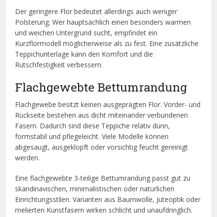
Der geringere Flor bedeutet allerdings auch weniger
Polsterung. Wer hauptsächlich einen besonders warmen
und weichen Untergrund sucht, empfindet ein
Kurzflormodell möglicherweise als zu fest. Eine zusätzliche
Teppichunterlage kann den Komfort und die
Rutschfestigkeit verbessern.
Flachgewebte Bettumrandung
Flachgewebe besitzt keinen ausgeprägten Flor. Vorder- und
Rückseite bestehen aus dicht miteinander verbundenen
Fasern. Dadurch sind diese Teppiche relativ dünn,
formstabil und pflegeleicht. Viele Modelle können
abgesaugt, ausgeklopft oder vorsichtig feucht gereinigt
werden.
Eine flachgewebte 3-teilige Bettumrandung passt gut zu
skandinavischen, minimalistischen oder natürlichen
Einrichtungsstilen. Varianten aus Baumwolle, Juteoptik oder
melierten Kunstfasern wirken schlicht und unaufdringlich.