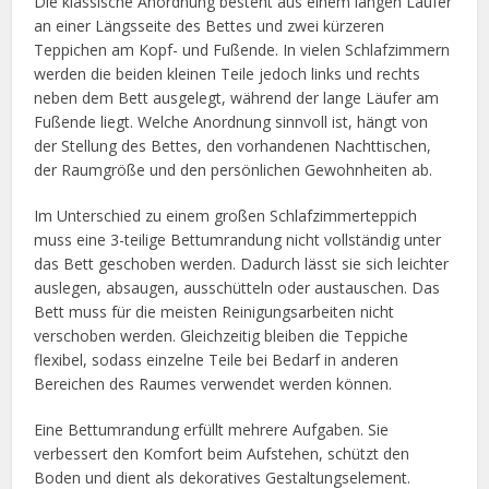
Die klassische Anordnung besteht aus einem langen Läufer
an einer Längsseite des Bettes und zwei kürzeren
Teppichen am Kopf- und Fußende. In vielen Schlafzimmern
werden die beiden kleinen Teile jedoch links und rechts
neben dem Bett ausgelegt, während der lange Läufer am
Fußende liegt. Welche Anordnung sinnvoll ist, hängt von
der Stellung des Bettes, den vorhandenen Nachttischen,
der Raumgröße und den persönlichen Gewohnheiten ab.
Im Unterschied zu einem großen Schlafzimmerteppich
muss eine 3-teilige Bettumrandung nicht vollständig unter
das Bett geschoben werden. Dadurch lässt sie sich leichter
auslegen, absaugen, ausschütteln oder austauschen. Das
Bett muss für die meisten Reinigungsarbeiten nicht
verschoben werden. Gleichzeitig bleiben die Teppiche
flexibel, sodass einzelne Teile bei Bedarf in anderen
Bereichen des Raumes verwendet werden können.
Eine Bettumrandung erfüllt mehrere Aufgaben. Sie
verbessert den Komfort beim Aufstehen, schützt den
Boden und dient als dekoratives Gestaltungselement.