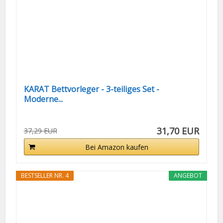
KARAT Bettvorleger - 3-teiliges Set -
Moderne...
31,70 EUR
37,29 EUR
Bei Amazon kaufen
BESTSELLER NR. 4
ANGEBOT