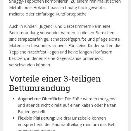
Shaggy-Teppichen kombinieren. Zu einem minimalistischen
Metall- oder Holzbett passen häufig flach gewebte,
melierte oder einfarbige Kurzflorteppiche.
Auch in Kinder-, Jugend- und Gästezimmern kann eine
Bettumrandung verwendet werden. In diesen Bereichen
sind strapazierfähige, schadstoffgeprüfte und pflegeleichte
Materialien besonders sinnvoll. Für kleine Kinder sollten die
Teppiche rutschfest liegen und keine langen Florfasern
besitzen, in denen kleine Gegenstände unbemerkt
verschwinden können.
Vorteile einer 3-teiligen
Bettumrandung
Angenehme Oberfläche:
Die Füße werden morgens
und abends nicht direkt auf einen kalten oder harten
Boden gestellt.
Flexible Platzierung:
Die drei Einzelteile können
entsprechend der Raumaufteilung rund um das Bett
angeordnet werden.