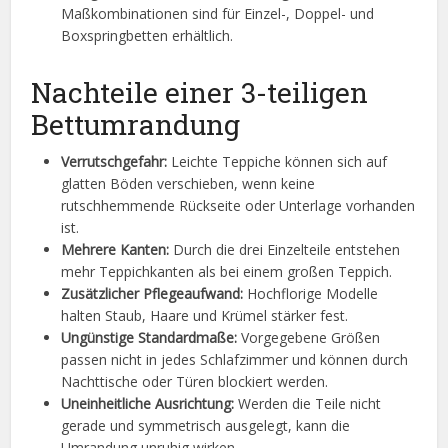
Maßkombinationen sind für Einzel-, Doppel- und
Boxspringbetten erhältlich.
Nachteile einer 3-teiligen
Bettumrandung
Verrutschgefahr:
Leichte Teppiche können sich auf
glatten Böden verschieben, wenn keine
rutschhemmende Rückseite oder Unterlage vorhanden
ist.
Mehrere Kanten:
Durch die drei Einzelteile entstehen
mehr Teppichkanten als bei einem großen Teppich.
Zusätzlicher Pflegeaufwand:
Hochflorige Modelle
halten Staub, Haare und Krümel stärker fest.
Ungünstige Standardmaße:
Vorgegebene Größen
passen nicht in jedes Schlafzimmer und können durch
Nachttische oder Türen blockiert werden.
Uneinheitliche Ausrichtung:
Werden die Teile nicht
gerade und symmetrisch ausgelegt, kann die
Umrandung unruhig wirken.