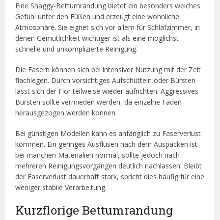
Eine Shaggy-Bettumrandung bietet ein besonders weiches
Gefühl unter den Füßen und erzeugt eine wohnliche
Atmosphäre. Sie eignet sich vor allem für Schlafzimmer, in
denen Gemütlichkeit wichtiger ist als eine möglichst
schnelle und unkomplizierte Reinigung.
Die Fasern können sich bei intensiver Nutzung mit der Zeit
flachlegen. Durch vorsichtiges Aufschütteln oder Bürsten
lässt sich der Flor teilweise wieder aufrichten. Aggressives
Bürsten sollte vermieden werden, da einzelne Fäden
herausgezogen werden können.
Bei günstigen Modellen kann es anfänglich zu Faserverlust
kommen. Ein geringes Ausflusen nach dem Auspacken ist
bei manchen Materialien normal, sollte jedoch nach
mehreren Reinigungsvorgängen deutlich nachlassen. Bleibt
der Faserverlust dauerhaft stark, spricht dies häufig für eine
weniger stabile Verarbeitung.
Kurzflorige Bettumrandung