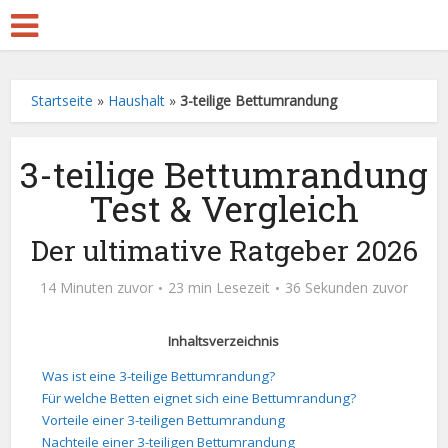
Startseite
»
Haushalt
»
3-teilige Bettumrandung
3-teilige Bettumrandung
Test & Vergleich
Der ultimative Ratgeber 2026
14 Minuten zuvor
23 min Lesezeit
36 Sekunden zuvor
Inhaltsverzeichnis
Was ist eine 3-teilige Bettumrandung?
Für welche Betten eignet sich eine Bettumrandung?
Vorteile einer 3-teiligen Bettumrandung
Nachteile einer 3-teiligen Bettumrandung