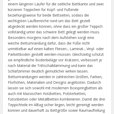
einem längeren Läufer für die seitliche Bettkante und zwei
kürzeren Teppichen für Kopf- und Fußende
beziehungsweise für beide Bettseiten, sodass die
wichtigsten Laufbereiche rund um das Bett gezielt
abgedeckt werden können, ohne dass ein großer Teppich
vollständig unter das schwere Bett gelegt werden muss.
Besonders morgens nach dem Aufstehen sorgt eine
weiche Bettumrandung dafür, dass die Füße nicht
unmittelbar auf einen kalten Fliesen-, Laminat-, Vinyl- oder
Parkettboden gestellt werden müssen. Gleichzeitig schützt
sie empfindliche Bodenbeläge vor Kratzern, verbessert je
nach Material die Trittschalldämmung und kann das
Schlafzimmer deutlich gemütlicher wirken lassen.
Bettumrandungen werden in zahlreichen Größen, Farben,
Florhöhen, Materialien und Designs angeboten. Dadurch
lassen sie sich sowohl mit modernen Boxspringbetten als
auch mit klassischen Holzbetten, Polsterbetten,
Futonbetten oder Metallbetten kombinieren. Damit die drei
Teppichteile im Alltag sicher liegen, leicht gereinigt werden
können und dauerhaft zu Bettgröße sowie Raumaufteilung