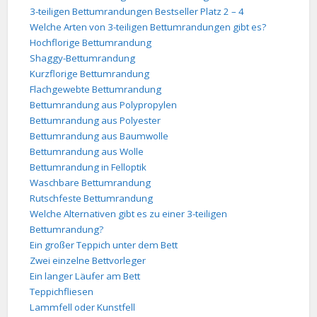
3-teiligen Bettumrandungen Bestseller Platz 2 – 4
Welche Arten von 3-teiligen Bettumrandungen gibt es?
Hochflorige Bettumrandung
Shaggy-Bettumrandung
Kurzflorige Bettumrandung
Flachgewebte Bettumrandung
Bettumrandung aus Polypropylen
Bettumrandung aus Polyester
Bettumrandung aus Baumwolle
Bettumrandung aus Wolle
Bettumrandung in Felloptik
Waschbare Bettumrandung
Rutschfeste Bettumrandung
Welche Alternativen gibt es zu einer 3-teiligen
Bettumrandung?
Ein großer Teppich unter dem Bett
Zwei einzelne Bettvorleger
Ein langer Läufer am Bett
Teppichfliesen
Lammfell oder Kunstfell