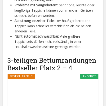
Probleme mit Saugrobotern:
Sehr hohe, leichte oder
langflorige Teppiche können von manchen Geräten
schlecht befahren werden.
Abnutzung einzelner Teile:
Der häufiger betretene
Teppich kann schneller verschleißen als die beiden
anderen Teile.
Nicht automatisch waschbar:
Viele größere
Teppichsets dürfen nicht vollständig in einer
Haushaltswaschmaschine gereinigt werden.
3-teiligen Bettumrandungen
Bestseller Platz 2 – 4
BESTSELLER NR. 2
ANGEBOT