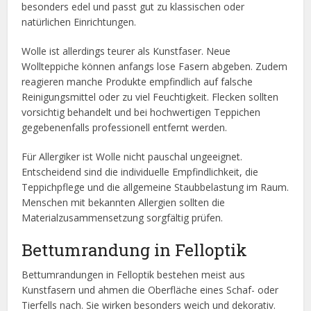
besonders edel und passt gut zu klassischen oder
natürlichen Einrichtungen.
Wolle ist allerdings teurer als Kunstfaser. Neue
Wollteppiche können anfangs lose Fasern abgeben. Zudem
reagieren manche Produkte empfindlich auf falsche
Reinigungsmittel oder zu viel Feuchtigkeit. Flecken sollten
vorsichtig behandelt und bei hochwertigen Teppichen
gegebenenfalls professionell entfernt werden.
Für Allergiker ist Wolle nicht pauschal ungeeignet.
Entscheidend sind die individuelle Empfindlichkeit, die
Teppichpflege und die allgemeine Staubbelastung im Raum.
Menschen mit bekannten Allergien sollten die
Materialzusammensetzung sorgfältig prüfen.
Bettumrandung in Felloptik
Bettumrandungen in Felloptik bestehen meist aus
Kunstfasern und ahmen die Oberfläche eines Schaf- oder
Tierfells nach. Sie wirken besonders weich und dekorativ.