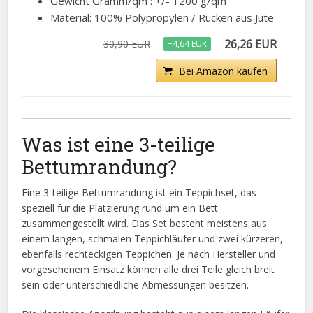
Gewicht Gramm/qm : +/- 1200 g/qm
Material: 100% Polypropylen / Rücken aus Jute
26,26 EUR
30,90 EUR
−4,64 EUR
Bei Amazon kaufen
Was ist eine 3-teilige
Bettumrandung?
Eine 3-teilige Bettumrandung ist ein Teppichset, das
speziell für die Platzierung rund um ein Bett
zusammengestellt wird. Das Set besteht meistens aus
einem langen, schmalen Teppichläufer und zwei kürzeren,
ebenfalls rechteckigen Teppichen. Je nach Hersteller und
vorgesehenem Einsatz können alle drei Teile gleich breit
sein oder unterschiedliche Abmessungen besitzen.