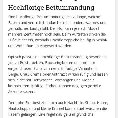
Hochflorige Bettumrandung
Eine hochflorige Bettumrandung besitzt lange, weiche
Fasern und vermittelt dadurch ein besonders warmes und
gemütliches Laufgefühl. Der Flor kann je nach Modell
mehrere Zentimeter hoch sein. Beim Auftreten sinken die
Füße leicht ein, weshalb Hochflorteppiche häufig in Schlaf-
und Wohnräumen eingesetzt werden.
Optisch passt eine hochflorige Bettumrandung besonders
gut zu Polsterbetten, Boxspringbetten und modern
eingerichteten Schlafzimmern. Einfarbige Varianten in
Beige, Grau, Creme oder Anthrazit wirken ruhig und lassen
sich leicht mit Bettwäsche, Vorhängen und Möbeln
kombinieren. Kräftige Farben können dagegen gezielte
Akzente setzen.
Der hohe Flor besitzt jedoch auch Nachteile. Staub, Haare,
Hautschuppen und kleine Krümel können tief zwischen die
Fasern gelangen. Eine regelmäßige und gründliche