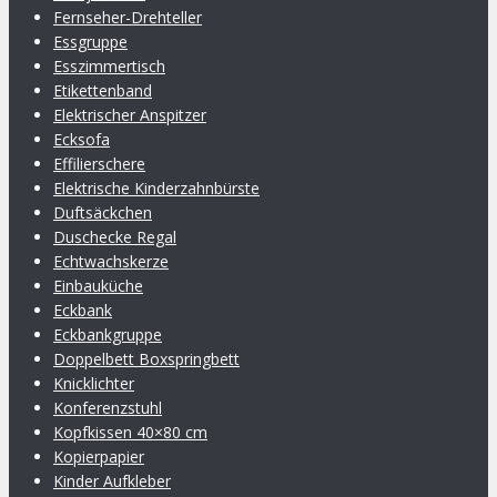
Fernseher-Drehteller
Essgruppe
Esszimmertisch
Etikettenband
Elektrischer Anspitzer
Ecksofa
Effilierschere
Elektrische Kinderzahnbürste
Duftsäckchen
Duschecke Regal
Echtwachskerze
Einbauküche
Eckbank
Eckbankgruppe
Doppelbett Boxspringbett
Knicklichter
Konferenzstuhl
Kopfkissen 40×80 cm
Kopierpapier
Kinder Aufkleber