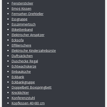
Fenstersticker
Emoji Kissen
Fernseher-Drehteller
Essgruppe
Esszimmertisch
Etikettenband
Elektrischer Anspitzer
Ecksofa
Effilierschere
Elektrische Kinderzahnbürste
Duftsäckchen
Duschecke Regal
Echtwachskerze
Einbauküche
Eckbank
Eckbankgruppe
Doppelbett Boxspringbett
Knicklichter
Konferenzstuhl
Kopfkissen 40×80 cm