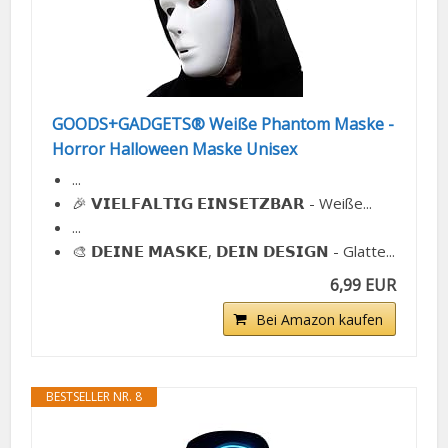
GOODS+GADGETS® Weiße Phantom Maske -
Horror Halloween Maske Unisex
...
🎉 𝗩𝗜𝗘𝗟𝗙𝗔𝗟𝗧𝗜𝗚 𝗘𝗜𝗡𝗦𝗘𝗧𝗭𝗕𝗔𝗥 - Weiße...
...
🎨 𝗗𝗘𝗜𝗡𝗘 𝗠𝗔𝗦𝗞𝗘, 𝗗𝗘𝗜𝗡 𝗗𝗘𝗦𝗜𝗚𝗡 - Glatte...
6,99 EUR
Bei Amazon kaufen
BESTSELLER NR. 8