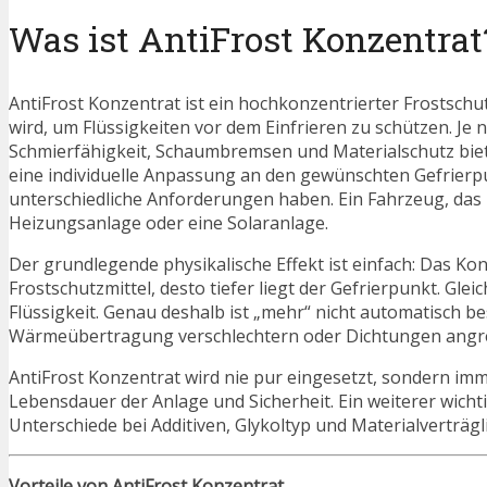
Was ist AntiFrost Konzentrat
AntiFrost Konzentrat ist ein hochkonzentrierter Frostschut
wird, um Flüssigkeiten vor dem Einfrieren zu schützen. J
Schmierfähigkeit, Schaumbremsen und Materialschutz biet
eine individuelle Anpassung an den gewünschten Gefrierpu
unterschiedliche Anforderungen haben. Ein Fahrzeug, das 
Heizungsanlage oder eine Solaranlage.
Der grundlegende physikalische Effekt ist einfach: Das Ko
Frostschutzmittel, desto tiefer liegt der Gefrierpunkt. Glei
Flüssigkeit. Genau deshalb ist „mehr“ nicht automatisch 
Wärmeübertragung verschlechtern oder Dichtungen angreif
AntiFrost Konzentrat wird nie pur eingesetzt, sondern imm
Lebensdauer der Anlage und Sicherheit. Ein weiterer wicht
Unterschiede bei Additiven, Glykoltyp und Materialverträgl
Vorteile von AntiFrost Konzentrat