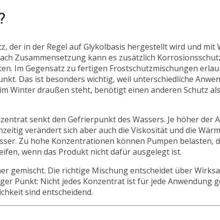
?
z, der in der Regel auf Glykolbasis hergestellt wird und mi
e nach Zusammensetzung kann es zusätzlich Korrosionsschut
en. Im Gegensatz zu fertigen Frostschutzmischungen erlau
nkt. Das ist besonders wichtig, weil unterschiedliche Anw
im Winter draußen steht, benötigt einen anderen Schutz als
nzentrat senkt den Gefrierpunkt des Wassers. Je höher der A
chzeitig verändert sich aber auch die Viskosität und die Wärm
besser. Zu hohe Konzentrationen können Pumpen belasten, d
en, wenn das Produkt nicht dafür ausgelegt ist.
er gemischt. Die richtige Mischung entscheidet über Wirksa
iger Punkt: Nicht jedes Konzentrat ist für jede Anwendung g
ichkeit sind entscheidend.