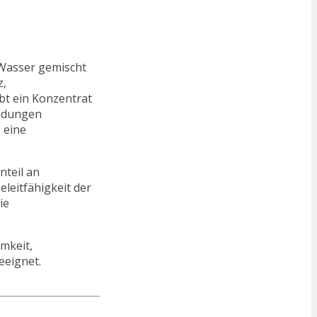
t Wasser gemischt
z,
bt ein Konzentrat
endungen
 eine
nteil an
eleitfähigkeit der
ie
mkeit,
eeignet.