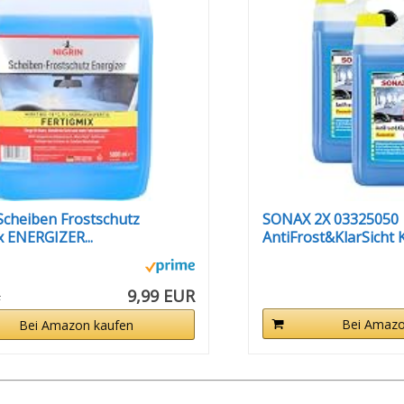
cheiben Frostschutz
SONAX 2X 03325050
x ENERGIZER...
AntiFrost&KlarSicht K
9,99 EUR
R
Bei Amazo
Bei Amazon kaufen