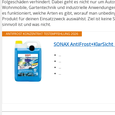
Folgeschäden verhindert. Dabei geht es nicht nur um Aut
Wohnmobile, Gartentechnik und industrielle Anwendungen. D
es funktioniert, welche Arten es gibt, worauf man unbedi
Produkt für deinen Einsatzzweck auswählst. Ziel ist keine
sinnvoll ist und was nicht.
ANTIFROST KONZENTRAT TESTEMPFEHLUNG 2026
SONAX AntiFrost+KlarSicht K
...
...
...
...