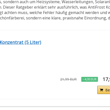
os, sondern auch um Heizsysteme, Wasserleitungen, Solaran
ieser Ratgeber erklärt sehr ausführlich, was AntiFrost Kon
ngt achten muss, welche Fehler häufig gemacht werden und wi
 Schönfärberei, sondern eine klare, praxisnahe Einordnung, 
onzentrat (5 Liter)
17
21,99 EUR
−4,00 EUR
Be