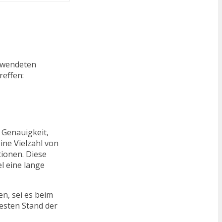
erwendeten
reffen:
 Genauigkeit,
ine Vielzahl von
ionen. Diese
l eine lange
en, sei es beim
esten Stand der