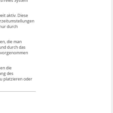
gsfreies System
it aktiv. Diese
erzeitumstellungen
 nur durch
gen, die man
 und durch das
ell vorgenommen
en die
ang des
u platzieren oder