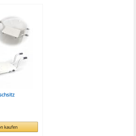
chsitz
n kaufen