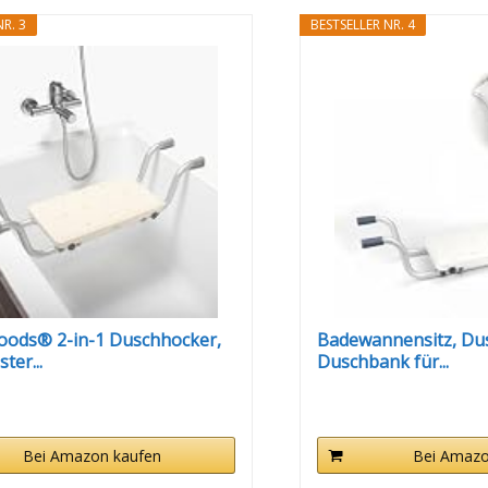
R. 3
BESTSELLER NR. 4
oods® 2-in-1 Duschhocker,
Badewannensitz, Dus
ter...
Duschbank für...
Bei Amazon kaufen
Bei Amazo