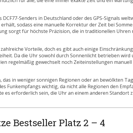
ützlich für alle, die eine immer exakte Zeit und ein wartun
 DCF77-Senders in Deutschland oder des GPS-Signals weltwe
t erhält, sodass eine manuelle Korrektur der Zeit bei Somm
ng sorgt für höchste Präzision, die in traditionellen Uhren
zahlreiche Vorteile, doch es gibt auch einige Einschränkun
reiheit. Da die Uhr sowohl durch Sonnenlicht betrieben wird
tterien regelmäßig gewechselt noch Zeiteinstellungen manu
n, das in weniger sonnigen Regionen oder an bewölkten Tag
 des Funkempfangs wichtig, da nicht alle Regionen den Empf
e es erforderlich sein, die Uhr an einem anderen Standort z
 Bestseller Platz 2 – 4