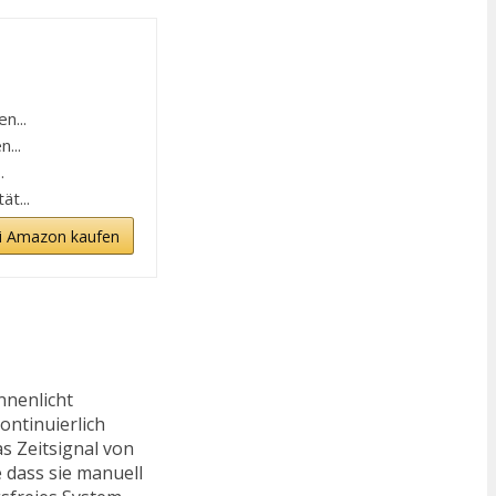
n...
...
.
t...
i Amazon kaufen
nnenlicht
ontinuierlich
s Zeitsignal von
 dass sie manuell