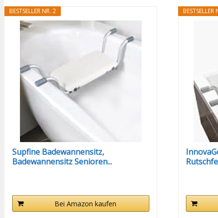
BESTSELLER NR. 2
BESTSELLER N
Supfine Badewannensitz,
InnovaG
Badewannensitz Senioren...
Rutschfes
Bei Amazon kaufen