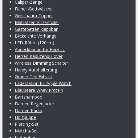
Caliper-Zange
Flanell-Bettwäsche
Gelschaum-Topper
Matratzen-Ritzenfüller
Gästebetten klappbar
Blickdichte Vorhänge
LED-Röhre (120cm)
Abdeckhaube für Heizpilz
Herren Kapuzenpullover
Wireless Dimming Schalter
Handy Autohalterung
Grüner Tee Extrakt
Ladestation für Apple Watch
Blaubeere Whey Protein
Bartshampoo
Damen Regenjacke
Damen Parka
Holzpuppe
Piercing-Set
Matcha-Set
Kiefernharz