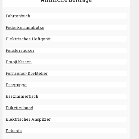
Fahrtenbuch
Federkernmatratze
Elektrisches Heftgerät
Fenstersticker
Emoji Kissen
Fernseher-Drehteller
Essgruppe
Esszimmertisch
Etikettenband
Elektrischer Anspitzer
Ecksofa