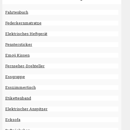
Fahrtenbuch
Federkernmatratze
Elektrisches Heftgerät
Fenstersticker
Emoji Kissen
Fernseher-Drehteller
Essgruppe
Esszimmertisch
Etikettenband
Elektrischer Anspitzer
Ecksofa