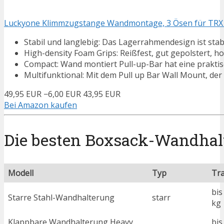
Luckyone Klimmzugstange Wandmontage, 3 Ösen für TRX & 
Stabil und langlebig: Das Lagerrahmendesign ist stabil
High-density Foam Grips: Reißfest, gut gepolstert, h
Compact: Wand montiert Pull-up-Bar hat eine praktis
Multifunktional: Mit dem Pull up Bar Wall Mount, der 
49,95 EUR
−6,00 EUR
43,95 EUR
Bei Amazon kaufen
Die besten Boxsack-Wandhal
Modell
Typ
Tra
bis
Starre Stahl-Wandhalterung
starr
kg
Klappbare Wandhalterung Heavy
bis