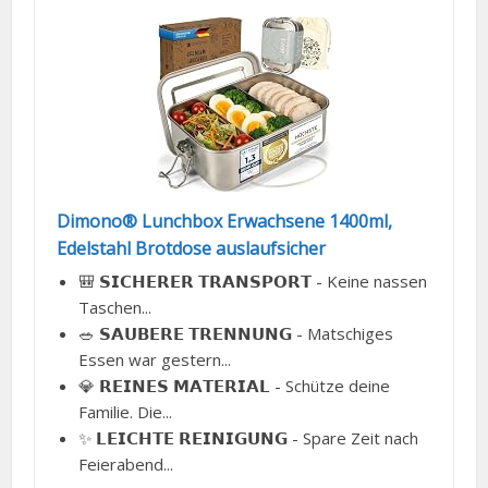
Dimono® Lunchbox Erwachsene 1400ml,
Edelstahl Brotdose auslaufsicher
🎒 𝗦𝗜𝗖𝗛𝗘𝗥𝗘𝗥 𝗧𝗥𝗔𝗡𝗦𝗣𝗢𝗥𝗧 - Keine nassen
Taschen...
🥗 𝗦𝗔𝗨𝗕𝗘𝗥𝗘 𝗧𝗥𝗘𝗡𝗡𝗨𝗡𝗚 - Matschiges
Essen war gestern...
💎 𝗥𝗘𝗜𝗡𝗘𝗦 𝗠𝗔𝗧𝗘𝗥𝗜𝗔𝗟 - Schütze deine
Familie. Die...
✨ 𝗟𝗘𝗜𝗖𝗛𝗧𝗘 𝗥𝗘𝗜𝗡𝗜𝗚𝗨𝗡𝗚 - Spare Zeit nach
Feierabend...