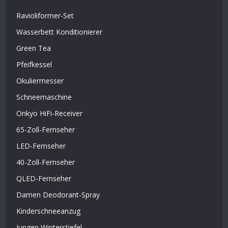
Ravioliformer-Set
Wasserbett Konditionierer
Green Tea
Pfeifkessel
Okuliermesser
Schneemaschine
Onkyo HiFi-​Recei­ver
65-Zoll-Fernseher
LED-Fernseher
40-Zoll-Fernseher
QLED-Fernseher
Damen Deodorant-Spray
Kinderschneeanzug
Jungen Winterstiefel