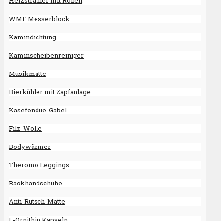
Heizstrahler mit Rollen
WMF Messerblock
Kamindichtung
Kaminscheibenreiniger
Musikmatte
Bierkühler mit Zapfanlage
Käsefondue-Gabel
Filz-Wolle
Bodywärmer
Theromo Leggings
Backhandschuhe
Anti-Rutsch-Matte
L-Ornithin Kapseln