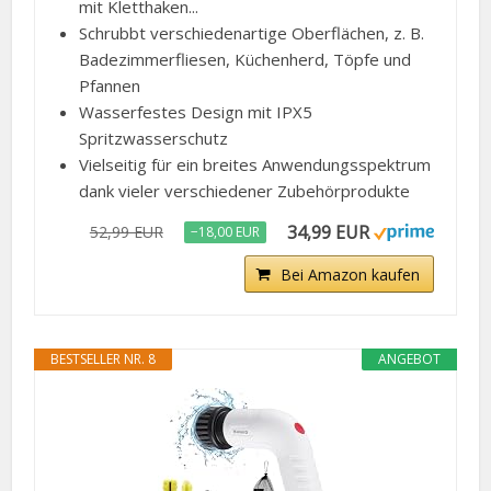
mit Kletthaken...
Schrubbt verschiedenartige Oberflächen, z. B.
Badezimmerfliesen, Küchenherd, Töpfe und
Pfannen
Wasserfestes Design mit IPX5
Spritzwasserschutz
Vielseitig für ein breites Anwendungsspektrum
dank vieler verschiedener Zubehörprodukte
34,99 EUR
52,99 EUR
−18,00 EUR
Bei Amazon kaufen
BESTSELLER NR. 8
ANGEBOT