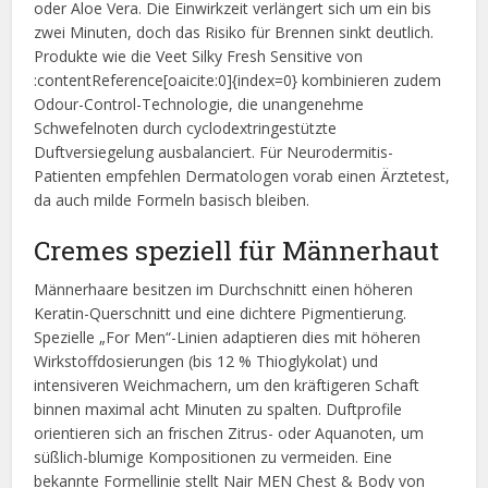
oder Aloe Vera. Die Einwirkzeit verlängert sich um ein bis
zwei Minuten, doch das Risiko für Brennen sinkt deutlich.
Produkte wie die Veet Silky Fresh Sensitive von
:contentReference[oaicite:0]{index=0} kombinieren zudem
Odour-Control-Technologie, die unangenehme
Schwefelnoten durch cyclodextringestützte
Duftversiegelung ausbalanciert. Für Neurodermitis-
Patienten empfehlen Dermatologen vorab einen Ärztetest,
da auch milde Formeln basisch bleiben.
Cremes speziell für Männerhaut
Männerhaare besitzen im Durchschnitt einen höheren
Keratin-Querschnitt und eine dichtere Pigmentierung.
Spezielle „For Men“-Linien adaptieren dies mit höheren
Wirkstoffdosierungen (bis 12 % Thioglykolat) und
intensiveren Weichmachern, um den kräftigeren Schaft
binnen maximal acht Minuten zu spalten. Duftprofile
orientieren sich an frischen Zitrus- oder Aquanoten, um
süßlich-blumige Kompositionen zu vermeiden. Eine
bekannte Formellinie stellt Nair MEN Chest & Body von