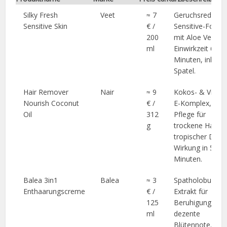
Silky Fresh
Veet
≈ 7
Geruchsreduzier
Sensitive Skin
€ /
Sensitive-Forme
200
mit Aloe Vera,
ml
Einwirkzeit 6
Minuten, inkl.
Spatel.
Hair Remover
Nair
≈ 9
Kokos- & Vitam
Nourish Coconut
€ /
E-Komplex,
Oil
312
Pflege für
g
trockene Haut,
tropischer Duft,
Wirkung in 5
Minuten.
Balea 3in1
Balea
≈ 3
Spatholobus-
Enthaarungscreme
€ /
Extrakt für
125
Beruhigung,
ml
dezente
Blütennote,