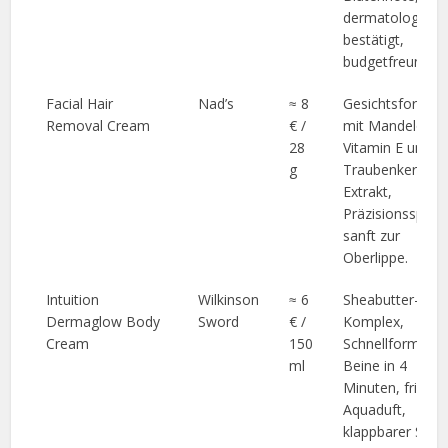
dermatologisch
bestätigt,
budgetfreundlich
Facial Hair
Nad’s
≈ 8
Gesichtsformel
Removal Cream
€ /
mit Mandelöl,
28
Vitamin E und
g
Traubenkern-
Extrakt,
Präzisionsspatel
sanft zur
Oberlippe.
Intuition
Wilkinson
≈ 6
Sheabutter-
Dermaglow Body
Sword
€ /
Komplex,
Cream
150
Schnellformel fü
ml
Beine in 4
Minuten, frische
Aquaduft,
klappbarer Spate