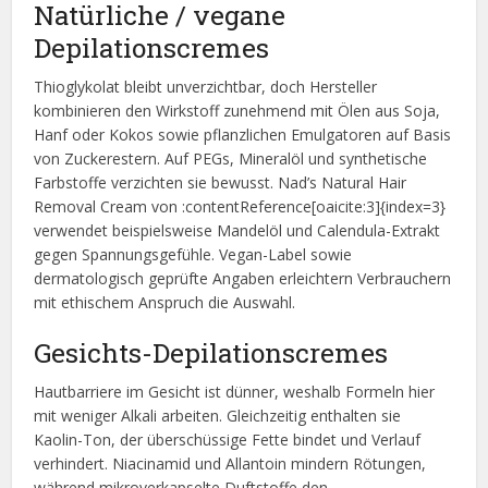
Natürliche / vegane
Depilationscremes
Thioglykolat bleibt unverzichtbar, doch Hersteller
kombinieren den Wirkstoff zunehmend mit Ölen aus Soja,
Hanf oder Kokos sowie pflanzlichen Emulgatoren auf Basis
von Zuckerestern. Auf PEGs, Mineralöl und synthetische
Farbstoffe verzichten sie bewusst. Nad’s Natural Hair
Removal Cream von :contentReference[oaicite:3]{index=3}
verwendet beispielsweise Mandelöl und Calendula-Extrakt
gegen Spannungsgefühle. Vegan-Label sowie
dermatologisch geprüfte Angaben erleichtern Verbrauchern
mit ethischem Anspruch die Auswahl.
Gesichts-Depilationscremes
Hautbarriere im Gesicht ist dünner, weshalb Formeln hier
mit weniger Alkali arbeiten. Gleichzeitig enthalten sie
Kaolin-Ton, der überschüssige Fette bindet und Verlauf
verhindert. Niacinamid und Allantoin mindern Rötungen,
während mikroverkapselte Duftstoffe den