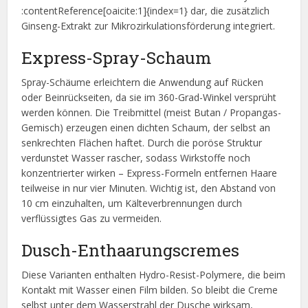
:contentReference[oaicite:1]{index=1} dar, die zusätzlich
Ginseng-Extrakt zur Mikrozirkulationsförderung integriert.
Express-Spray-Schaum
Spray-Schäume erleichtern die Anwendung auf Rücken
oder Beinrückseiten, da sie im 360-Grad-Winkel versprüht
werden können. Die Treibmittel (meist Butan / Propangas-
Gemisch) erzeugen einen dichten Schaum, der selbst an
senkrechten Flächen haftet. Durch die poröse Struktur
verdunstet Wasser rascher, sodass Wirkstoffe noch
konzentrierter wirken – Express-Formeln entfernen Haare
teilweise in nur vier Minuten. Wichtig ist, den Abstand von
10 cm einzuhalten, um Kälteverbrennungen durch
verflüssigtes Gas zu vermeiden.
Dusch-Enthaarungscremes
Diese Varianten enthalten Hydro-Resist-Polymere, die beim
Kontakt mit Wasser einen Film bilden. So bleibt die Creme
selbst unter dem Wasserstrahl der Dusche wirksam,