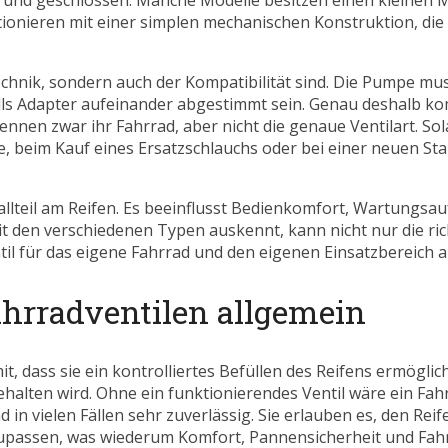
t und geschlossen. Manche Modelle besitzen einen kleinen Mi
tionieren mit einer simplen mechanischen Konstruktion, die
Technik, sondern auch der Kompatibilität sind. Die Pumpe mu
ls Adapter aufeinander abgestimmt sein. Genau deshalb k
nnen zwar ihr Fahrrad, aber nicht die genaue Ventilart. Sol
nne, beim Kauf eines Ersatzschlauchs oder bei einer neuen S
etallteil am Reifen. Es beeinflusst Bedienkomfort, Wartungsa
t den verschiedenen Typen auskennt, kann nicht nur die ri
l für das eigene Fahrrad und den eigenen Einsatzbereich am
ahrradventilen allgemein
t, dass sie ein kontrolliertes Befüllen des Reifens ermögli
ehalten wird. Ohne ein funktionierendes Ventil wäre ein Fahr
 in vielen Fällen sehr zuverlässig. Sie erlauben es, den Rei
zupassen, was wiederum Komfort, Pannensicherheit und Fah