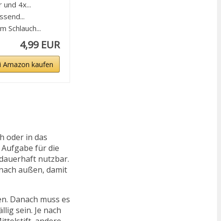
und 4x...
ssend...
 Schlauch...
4,99 EUR
i Amazon kaufen
h oder in das
 Aufgabe für die
 dauerhaft nutzbar.
h nach außen, damit
hen. Danach muss es
lig sein. Je nach