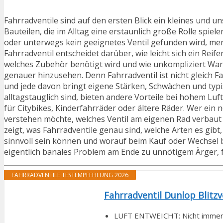
Fahrradventile sind auf den ersten Blick ein kleines und u
Bauteilen, die im Alltag eine erstaunlich große Rolle spiele
oder unterwegs kein geeignetes Ventil gefunden wird, merkt
Fahrradventil entscheidet darüber, wie leicht sich ein Rei
welches Zubehör benötigt wird und wie unkompliziert Wart
genauer hinzusehen. Denn Fahrradventil ist nicht gleich Fa
und jede davon bringt eigene Stärken, Schwächen und typ
alltagstauglich sind, bieten andere Vorteile bei hohem Lu
für Citybikes, Kinderfahrräder oder ältere Räder. Wer ein
verstehen möchte, welches Ventil am eigenen Rad verbaut i
zeigt, was Fahrradventile genau sind, welche Arten es gib
sinnvoll sein können und worauf beim Kauf oder Wechsel b
eigentlich banales Problem am Ende zu unnötigem Ärger, 
FAHRRADVENTILE TESTEMPFEHLUNG 2026
Fahrradventil Dunlop Blitzve
LUFT ENTWEICHT: Nicht immer ist 