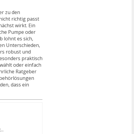
er zu den
icht richtig passt
ächst wirkt. Ein
elche Pumpe oder
 lohnt es sich,
hen Unterschieden,
rs robust und
besonders praktisch
swählt oder einfach
hrliche Ratgeber
Zubehörlösungen
den, dass ein
..