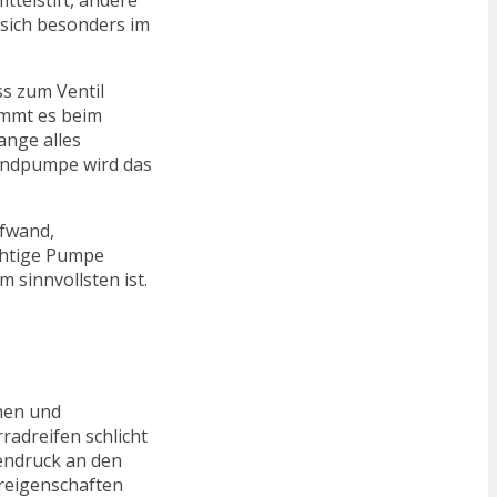
ttelstift, andere
 sich besonders im
ss zum Ventil
ommt es beim
ange alles
tandpumpe wird das
ufwand,
chtige Pumpe
 sinnvollsten ist.
chen und
radreifen schlicht
fendruck an den
reigenschaften