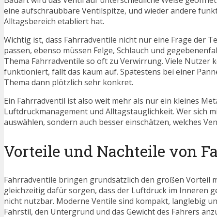
Bauart wird das Ventil auf unterschiedliche Weise geöffne
eine aufschraubbare Ventilspitze, und wieder andere funk
Alltagsbereich etabliert hat.
Wichtig ist, dass Fahrradventile nicht nur eine Frage der 
passen, ebenso müssen Felge, Schlauch und gegebenenfal
Thema Fahrradventile so oft zu Verwirrung. Viele Nutzer ke
funktioniert, fällt das kaum auf. Spätestens bei einer Pa
Thema dann plötzlich sehr konkret.
Ein Fahrradventil ist also weit mehr als nur ein kleines M
Luftdruckmanagement und Alltagstauglichkeit. Wer sich mi
auswählen, sondern auch besser einschätzen, welches Venti
Vorteile und Nachteile von F
Fahrradventile bringen grundsätzlich den großen Vorteil mi
gleichzeitig dafür sorgen, dass der Luftdruck im Inneren g
nicht nutzbar. Moderne Ventile sind kompakt, langlebig und
Fahrstil, den Untergrund und das Gewicht des Fahrers an