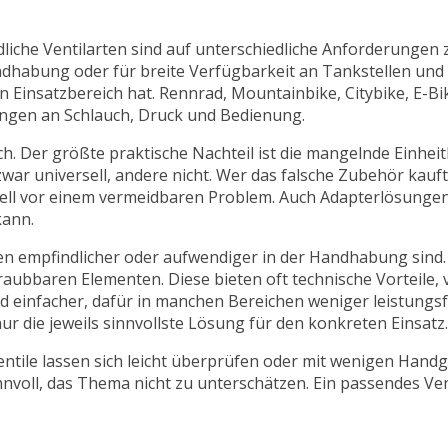
iedliche Ventilarten sind auf unterschiedliche Anforderungen
andhabung oder für breite Verfügbarkeit an Tankstellen un
lben Einsatzbereich hat. Rennrad, Mountainbike, Citybike, E-B
rungen an Schlauch, Druck und Bedienung.
ch. Der größte praktische Nachteil ist die mangelnde Einheitl
ar universell, andere nicht. Wer das falsche Zubehör kauf
ell vor einem vermeidbaren Problem. Auch Adapterlösungen 
kann.
ten empfindlicher oder aufwendiger in der Handhabung sind. 
raubbaren Elementen. Diese bieten oft technische Vorteile,
d einfacher, dafür in manchen Bereichen weniger leistungsfä
nur die jeweils sinnvollste Lösung für den konkreten Einsatz.
ntile lassen sich leicht überprüfen oder mit wenigen Handg
nnvoll, das Thema nicht zu unterschätzen. Ein passendes Vent