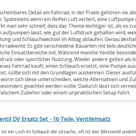
nscheinbares Detail am Fahrrad, in der Praxis gehören sie ab
n. Spätestens wenn ein Reifen Luft verliert, eine Luftpumpe n
 man sehr schnell, dass das Thema wichtiger ist, als es zun
fen aufpumpen lässt, wie gut der Luftdruck gehalten wird, w
ung und Schlauchwechsel im Alltag ablaufen. Genau deshalb
hrradventil. Es gibt verschiedene Bauarten mit teils deutlic
ische Einsatzbereiche mit. Während manche Ventile besonde
ftdruck oder sportlicher Nutzung. Wieder andere gelten als 
 neues Fahrrad kauft, einen Schlauch ersetzt, eine Pumpe au
st, sollte sich mit den Grundlagen auskennen. Dieser ausfü
t, worin sich diese unterscheiden, welche Alternativen und 
esonders geachtet werden sollte. Dadurch lässt sich vermei
falschem Zubehör oder einem unpraktischen Setup führt.
ntil DV Ersatz Set - 16 Teile, Ventileinsatz
ein Loch im Schlauch die Ursache, oft ist das Blitzventil undicht.