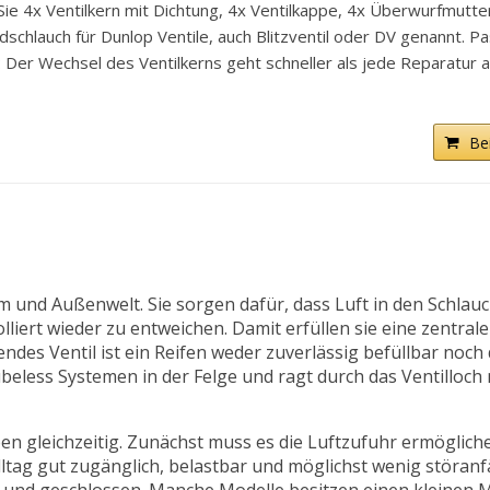
4x Ventilkern mit Dichtung, 4x Ventilkappe, 4x Überwurfmutter 
hlauch für Dunlop Ventile, auch Blitzventil oder DV genannt. Pa
echsel des Ventilkerns geht schneller als jede Reparatur am
Be
 und Außenwelt. Sie sorgen dafür, dass Luft in den Schlauc
ert wieder zu entweichen. Damit erfüllen sie eine zentrale
des Ventil ist ein Reifen weder zuverlässig befüllbar noch
tubeless Systemen in der Felge und ragt durch das Ventilloc
en gleichzeitig. Zunächst muss es die Luftzufuhr ermöglic
lltag gut zugänglich, belastbar und möglichst wenig störanfäl