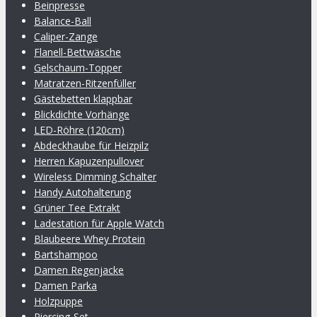
Beinpresse
Balance-Ball
Caliper-Zange
Flanell-Bettwäsche
Gelschaum-Topper
Matratzen-Ritzenfüller
Gästebetten klappbar
Blickdichte Vorhänge
LED-Röhre (120cm)
Abdeckhaube für Heizpilz
Herren Kapuzenpullover
Wireless Dimming Schalter
Handy Autohalterung
Grüner Tee Extrakt
Ladestation für Apple Watch
Blaubeere Whey Protein
Bartshampoo
Damen Regenjacke
Damen Parka
Holzpuppe
Piercing-Set