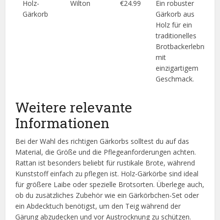
Holz-
Wilton
€24.99
Ein robuster
Gärkorb
Gärkorb aus
Holz für ein
traditionelles
Brotbackerlebnis
mit
einzigartigem
Geschmack.
Weitere relevante
Informationen
Bei der Wahl des richtigen Gärkorbs solltest du auf das
Material, die Größe und die Pflegeanforderungen achten.
Rattan ist besonders beliebt für rustikale Brote, während
Kunststoff einfach zu pflegen ist. Holz-Gärkörbe sind ideal
für größere Laibe oder spezielle Brotsorten. Überlege auch,
ob du zusätzliches Zubehör wie ein Gärkörbchen-Set oder
ein Abdecktuch benötigst, um den Teig während der
Gärung abzudecken und vor Austrocknung zu schützen.