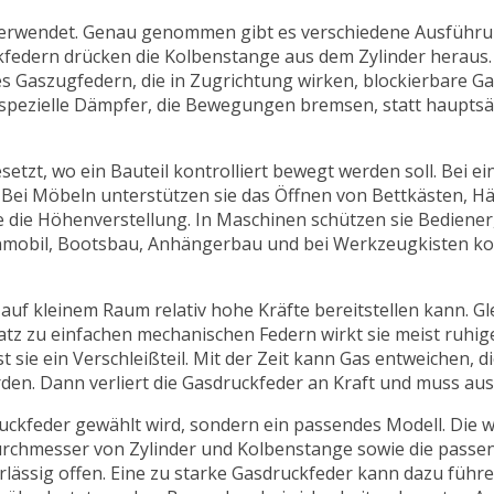
 verwendet. Genau genommen gibt es verschiedene Ausführun
ckfedern drücken die Kolbenstange aus dem Zylinder heraus.
es Gaszugfedern, die in Zugrichtung wirken, blockierbare Ga
spezielle Dämpfer, die Bewegungen bremsen, statt hauptsäc
etzt, wo ein Bauteil kontrolliert bewegt werden soll. Bei e
. Bei Möbeln unterstützen sie das Öffnen von Bettkästen, 
e die Höhenverstellung. In Maschinen schützen sie Bediene
nmobil, Bootsbau, Anhängerbau und bei Werkzeugkisten k
 auf kleinem Raum relativ hohe Kräfte bereitstellen kann. Gl
tz zu einfachen mechanischen Federn wirkt sie meist ruhige
 sie ein Verschleißteil. Mit der Zeit kann Gas entweichen, 
den. Dann verliert die Gasdruckfeder an Kraft und muss au
ruckfeder gewählt wird, sondern ein passendes Modell. Die 
Durchmesser von Zylinder und Kolbenstange sowie die passe
lässig offen. Eine zu starke Gasdruckfeder kann dazu führen