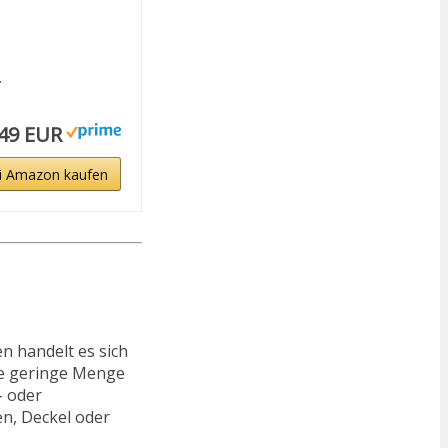
.
,49 EUR
i Amazon kaufen
n handelt es sich
ine geringe Menge
- oder
en, Deckel oder