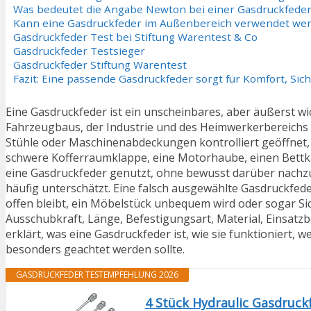
Was bedeutet die Angabe Newton bei einer Gasdruckfede
Kann eine Gasdruckfeder im Außenbereich verwendet we
Gasdruckfeder Test bei Stiftung Warentest & Co
Gasdruckfeder Testsieger
Gasdruckfeder Stiftung Warentest
Fazit: Eine passende Gasdruckfeder sorgt für Komfort, Si
Eine Gasdruckfeder ist ein unscheinbares, aber äußerst wic
Fahrzeugbaus, der Industrie und des Heimwerkerbereichs ei
Stühle oder Maschinenabdeckungen kontrolliert geöffnet
schwere Kofferraumklappe, eine Motorhaube, einen Bettka
eine Gasdruckfeder genutzt, ohne bewusst darüber nachzud
häufig unterschätzt. Eine falsch ausgewählte Gasdruckfeder
offen bleibt, ein Möbelstück unbequem wird oder sogar Sich
Ausschubkraft, Länge, Befestigungsart, Material, Einsatz
erklärt, was eine Gasdruckfeder ist, wie sie funktioniert,
besonders geachtet werden sollte.
GASDRUCKFEDER TESTEMPFEHLUNG 2026
4 Stück Hydraulic Gasdruck