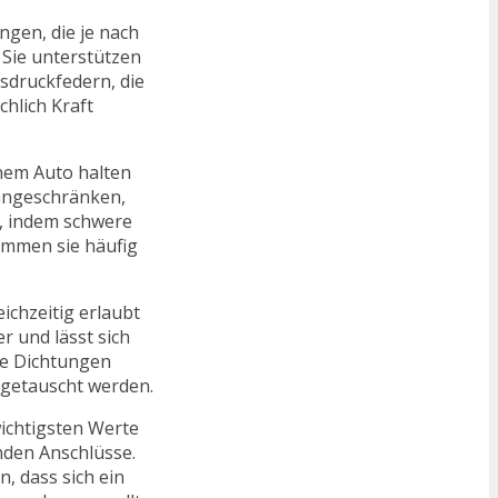
gen, die je nach
 Sie unterstützen
sdruckfedern, die
hlich Kraft
inem Auto halten
Hängeschränken,
r, indem schwere
ommen sie häufig
eichzeitig erlaubt
r und lässt sich
die Dichtungen
sgetauscht werden.
wichtigsten Werte
nden Anschlüsse.
, dass sich ein