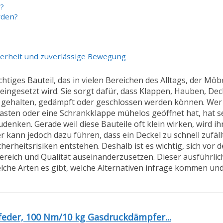
r?
rden?
cherheit und zuverlässige Bewegung
htiges Bauteil, das in vielen Bereichen des Alltags, der Möb
ngesetzt wird. Sie sorgt dafür, dass Klappen, Hauben, Deck
, gehalten, gedämpft oder geschlossen werden können. Wer
sten oder eine Schrankklappe mühelos geöffnet hat, hat s
enken. Gerade weil diese Bauteile oft klein wirken, wird i
 kann jedoch dazu führen, dass ein Deckel zu schnell zufällt
erheitsrisiken entstehen. Deshalb ist es wichtig, sich vor 
bereich und Qualität auseinanderzusetzen. Dieser ausführli
 welche Arten es gibt, welche Alternativen infrage kommen u
feder, 100 Nm/10 kg Gasdruckdämpfer...