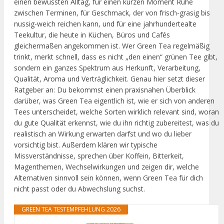
einen bewussten Alltag, für einen kurzen Moment Ruhe
zwischen Terminen, für Geschmack, der von frisch-grasig bis
nussig-weich reichen kann, und für eine jahrhundertealte
Teekultur, die heute in Küchen, Büros und Cafés
gleichermaßen angekommen ist. Wer Green Tea regelmäßig
trinkt, merkt schnell, dass es nicht „den einen“ grünen Tee gibt,
sondern ein ganzes Spektrum aus Herkunft, Verarbeitung,
Qualität, Aroma und Verträglichkeit. Genau hier setzt dieser
Ratgeber an: Du bekommst einen praxisnahen Überblick
darüber, was Green Tea eigentlich ist, wie er sich von anderen
Tees unterscheidet, welche Sorten wirklich relevant sind, woran
du gute Qualität erkennst, wie du ihn richtig zubereitest, was du
realistisch an Wirkung erwarten darfst und wo du lieber
vorsichtig bist. Außerdem klären wir typische
Missverständnisse, sprechen über Koffein, Bitterkeit,
Magenthemen, Wechselwirkungen und zeigen dir, welche
Alternativen sinnvoll sein können, wenn Green Tea für dich
nicht passt oder du Abwechslung suchst.
GREEN TEA TESTEMPFEHLUNG 2026