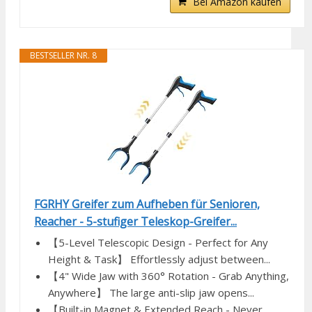
Bei Amazon kaufen
BESTSELLER NR. 8
FGRHY Greifer zum Aufheben für Senioren,
Reacher - 5-stufiger Teleskop-Greifer...
【5-Level Telescopic Design - Perfect for Any
Height & Task】​​ Effortlessly adjust between...
【4" Wide Jaw with 360° Rotation - Grab Anything,
Anywhere】​​ The large anti-slip jaw opens...
【Built-in Magnet & Extended Reach - Never