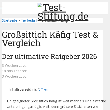
Startseite
»
Tierbedarf
»
Großsittich Käfig
Großsittich Käfig Test &
Vergleich
Der ultimative Ratgeber 2026
3 Wochen zuvor
18 min Lesezeit
3 Wochen zuvor
Inhaltsverzeichnis
[
öffnen
]
Ein geeigneter Großsittich Käfig ist weit mehr als eine einfache
Unterbringungsmöglichkeit, denn größere Sitticharten wie