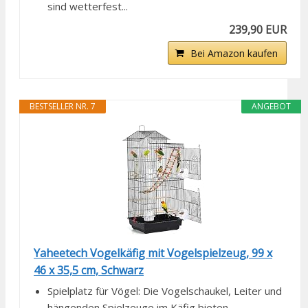
sind wetterfest...
239,90 EUR
Bei Amazon kaufen
BESTSELLER NR. 7
ANGEBOT
Yaheetech Vogelkäfig mit Vogelspielzeug, 99 x
46 x 35,5 cm, Schwarz
Spielplatz für Vögel: Die Vogelschaukel, Leiter und
hängenden Spielzeuge im Käfig bieten...