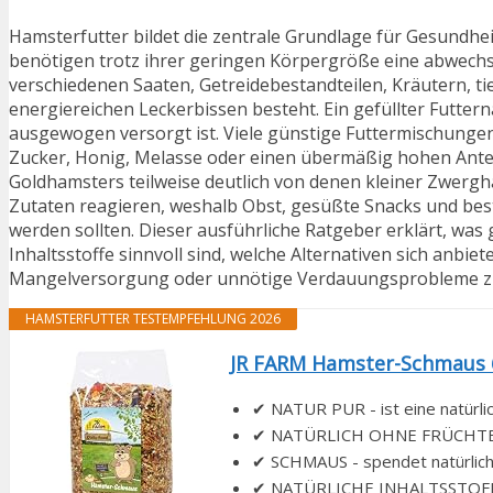
Hamsterfutter bildet die zentrale Grundlage für Gesundhei
benötigen trotz ihrer geringen Körpergröße eine abwechs
verschiedenen Saaten, Getreidebestandteilen, Kräutern, 
energiereichen Leckerbissen besteht. Ein gefüllter Futter
ausgewogen versorgt ist. Viele günstige Futtermischungen
Zucker, Honig, Melasse oder einen übermäßig hohen Anteil 
Goldhamsters teilweise deutlich von denen kleiner Zwerg
Zutaten reagieren, weshalb Obst, gesüßte Snacks und bes
werden sollten. Dieser ausführliche Ratgeber erklärt, was 
Inhaltsstoffe sinnvoll sind, welche Alternativen sich anbi
Mangelversorgung oder unnötige Verdauungsprobleme zu
HAMSTERFUTTER TESTEMPFEHLUNG 2026
JR FARM Hamster-Schmaus 
✔ NATUR PUR - ist eine natürlic
✔ NATÜRLICH OHNE FRÜCHTE - ei
✔ SCHMAUS - spendet natürliche
✔ NATÜRLICHE INHALTSSTOFFE - 