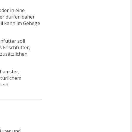
der in eine
ter dürfen daher
eil kann im Gehege
nfutter soll
 Frischfutter,
zusätzlichen
ghamster,
türlichem
mein
äuter und