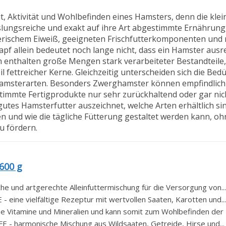
t, Aktivität und Wohlbefinden eines Hamsters, denn die kle
lungsreiche und exakt auf ihre Art abgestimmte Ernährung,
tierischem Eiweiß, geeigneten Frischfutterkomponenten und
napf allein bedeutet noch lange nicht, dass ein Hamster aus
 enthalten große Mengen stark verarbeiteter Bestandteile, 
fettreicher Kerne. Gleichzeitig unterscheiden sich die Bedü
hamsterarten. Besonders Zwerghamster können empfindlich 
timmte Fertigprodukte nur sehr zurückhaltend oder gar ni
gutes Hamsterfutter auszeichnet, welche Arten erhältlich si
eten und wie die tägliche Fütterung gestaltet werden kann, o
 fördern.
600 g
he und artgerechte Alleinfuttermischung für die Versorgung von...
ne vielfältige Rezeptur mit wertvollen Saaten, Karotten und...
 Vitamine und Mineralien und kann somit zum Wohlbefinden der T
harmonische Mischung aus Wildsaaten, Getreide, Hirse und...