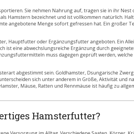
portieren. Sie nehmen Nahrung auf, tragen sie in ihr Nest o
 als Hamstern bezeichnet und ist vollkommen natürlich. Hal
amte angebotene Menge sofort gefressen hat. Ein großer T
tter, Hauptfutter oder Ergänzungsfutter angeboten. Ein Allei
och ist eine abwechslungsreiche Ergänzung durch geeignetes
gänzungsfuttermitteln muss dagegen geprüft werden, welche 
sterart abgestimmt sein. Goldhamster, Dsungarische Zwer
rscheiden sich unter anderem in Größe, Aktivität und na
 Hamster, Mäuse, Ratten und Rennmäuse ist häufig zu allge
ertiges Hamsterfutter?
ene Versorgung im Alltag. Verschiedene Saaten, Körner, Kr