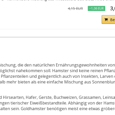
3
4,15 EUR
−1,06 EUR
Be
rmischung, die den natürlichen Ernährungsgewohnheiten vo
ichst nahekommen soll. Hamster sind keine reinen Pflanz
 Pflanzenteilen und gelegentlich auch von Insekten, Larven
shalb mehr bieten als eine einfache Mischung aus Sonnenb
d Hirsearten, Hafer, Gerste, Buchweizen, Grassamen, Lein
ngen tierischer Eiweißbestandteile. Abhängig von der Ham
alten sein. Goldhamster benötigen meist eine etwas gröber