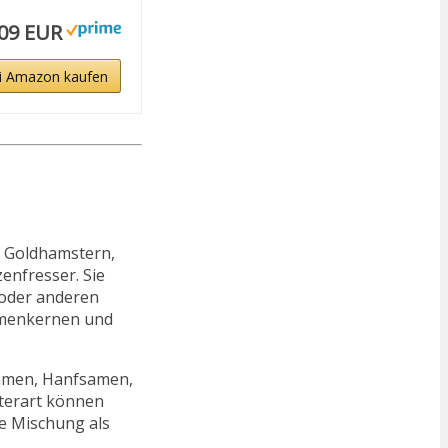
,09 EUR
i Amazon kaufen
n Goldhamstern,
enfresser. Sie
 oder anderen
lumenkernen und
samen, Hanfsamen,
sterart können
e Mischung als