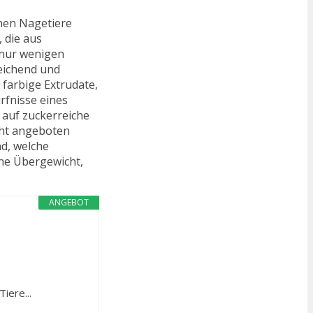
inen Nagetiere
 die aus
 nur wenigen
reichend und
farbige Extrudate,
rfnisse eines
auf zuckerreiche
cht angeboten
nd, welche
hne Übergewicht,
ANGEBOT
iere...