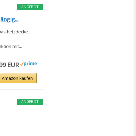
ANGEBOT
ngig...
s heizdecke...
ion mit...
,99 EUR
i Amazon kaufen
ANGEBOT