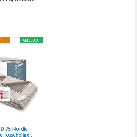
R. 4
ANGEBOT
D 75 Nordic
, kuschelige...