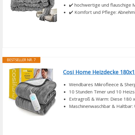
✔️ hochwertige und flauschige M
✔️ Komfort und Pflege: Abnehmba
BESTSELLER NR. 7
Cosi Home Heizdecke 180x13
Wendbares Mikrofleece & Sherpa
10 Stunden Timer und 10 Heizst
Extragroß & Warm: Diese 180 x
Maschinenwaschbar & Haltbar: U