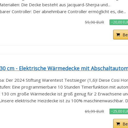
aterialien: Die Decke besteht aus Jacquard-Sherpa und...
rer Controller: Der abnehmbare Controller ermöglicht es, die...
59,90 EUR
−20,00 EU
Be
0 cm - Elektrische Wärmedecke mit Abschaltautoma
: Der 2024 Stiftung Warentest Testsieger (1,6)! Diese Cosi Hom
ufen: Eine programmierbare 10 Stunden Timerfunktion mit automa
 130 cm große Wärmedecke ist groß genug für 2 Erwachsene und
nsere elektrische Heizdecke ist zu 100% maschinenwaschbar. Di
69,99 EUR
−25,00 EU
Be