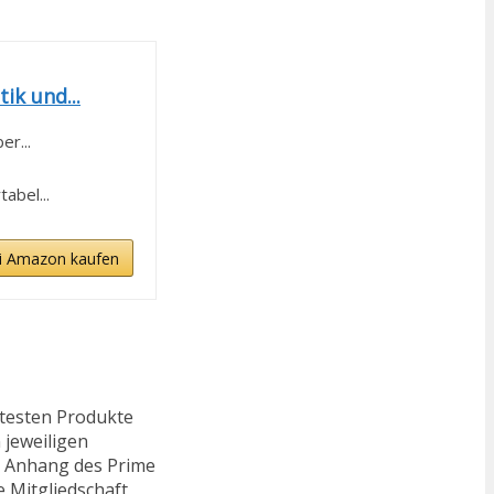
k und...
r...
abel...
i Amazon kaufen
ftesten Produkte
 jeweiligen
n. Anhang des Prime
e Mitgliedschaft