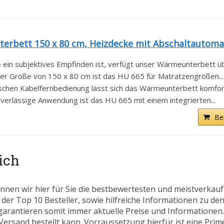
rbett 150 x 80 cm, Heizdecke mit Abschaltautomati
in subjektives Empfinden ist, verfügt unser Wärmeunterbett übe
iner Größe von 150 x 80 cm ist das HU 665 für Matratzengrößen...
schen Kabelfernbedienung lässt sich das Wärmeunterbett komfort
uverlässige Anwendung ist das HU 665 mit einem integrierten...
Be
ich
nnen wir hier für Sie die bestbewertesten und meistverkau
 der Top 10 Besteller, sowie hilfreiche Informationen zu den
 garantieren somit immer aktuelle Preise und Informatione
ersand bestellt kann. Vorraussetzung hierfür ist eine Prim