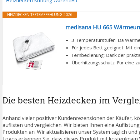
Heizdecken Stiftung Warentest
HEIZDECKEN TESTEMPFEHLUNG 2026
medisana HU 665 Wärmeunte
3 Temperaturstufen: Da Wärme e
Für jedes Bett geeignet: Mit e
Fernbedienung: Dank der prakti
Überhitzungsschutz: Für eine z
Die besten Heizdecken im Vergle
Anhand vieler positiver Kundenrezensionen der Käufer, kö
auflisten und vergleichen. Wir bieten Ihnen eine Auflistung
Produkten an. Wir aktualisieren unser System täglich und
Logos erkennen Sie, dass dieses Produkt mit kostenlosen V