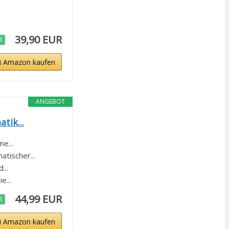
39,90 EUR
R
i Amazon kaufen
ANGEBOT
tik...
e...
tischer...
...
e...
44,99 EUR
R
i Amazon kaufen