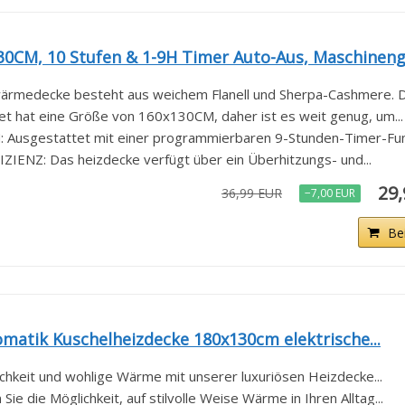
0CM, 10 Stufen & 1-9H Timer Auto-Aus, Maschinengä
edecke besteht aus weichem Flanell und Sherpa-Cashmere. Da
t hat eine Größe von 160x130CM, daher ist es weit genug, um...
usgestattet mit einer programmierbaren 9-Stunden-Timer-Funkt
NZ: Das heizdecke verfügt über ein Überhitzungs- und...
29
36,99 EUR
−7,00 EUR
Be
matik Kuschelheizdecke 180x130cm elektrische...
chkeit und wohlige Wärme mit unserer luxuriösen Heizdecke...
ie die Möglichkeit, auf stilvolle Weise Wärme in Ihren Alltag...