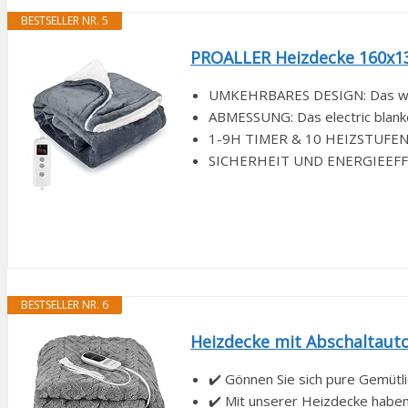
BESTSELLER NR. 5
PROALLER Heizdecke 160x13
UMKEHRBARES DESIGN: Das wärm
ABMESSUNG: Das electric blanke
1-9H TIMER & 10 HEIZSTUFEN: A
SICHERHEIT UND ENERGIEEFFIZIE
BESTSELLER NR. 6
Heizdecke mit Abschaltauto
✔️ Gönnen Sie sich pure Gemütli
✔️ Mit unserer Heizdecke haben S