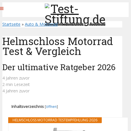
Startseite
»
Auto & Motorrad
»
Helmschloss Motorrad
Helmschloss Motorrad
Test & Vergleich
Der ultimative Ratgeber 2026
4 Jahren zuvor
2 min Lesezeit
4 Jahren zuvor
Inhaltsverzeichnis
[
öffnen
]
HELMSCHLOSS MOTORRAD TESTEMPFEHLUNG 2026