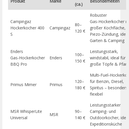
Produkt
Marke
Besonderheiten
(ca.)
Robuster
Campingaz
Gas‑Hockerkocher m
80–
Hockerkocher 400
Campingaz
großer Kochfläche,
120 €
S
Piezo‑Zündung, ideal
Garten & Camping
Enders
Leistungsstark,
100–
Gas‑Hockerkocher
Enders
windstabil, ideal für
150 €
BBQ Pro
große Töpfe & Pfan
Multi‑Fuel‑Hockerko
120–
für Benzin, Diesel,
Primus Mimer
Primus
180 €
Spiritus – besonders
flexibel
Leistungsstarker
MSR WhisperLite
90–
Camping‑ und
MSR
Universal
140 €
Outdoorkocher, ideal
Expeditionsküche