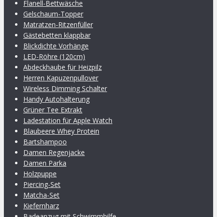
Flanell-Bettwäsche
Gelschaum-Topper
Matratzen-Ritzenfüller
Gästebetten klappbar
Blickdichte Vorhänge
LED-Röhre (120cm)
Abdeckhaube für Heizpilz
Herren Kapuzenpullover
Wireless Dimming Schalter
Handy Autohalterung
Grüner Tee Extrakt
Ladestation für Apple Watch
Blaubeere Whey Protein
Bartshampoo
Damen Regenjacke
Damen Parka
Holzpuppe
Piercing-Set
Matcha-Set
Kiefernharz
Badeanzug mit Schwimmhilfe