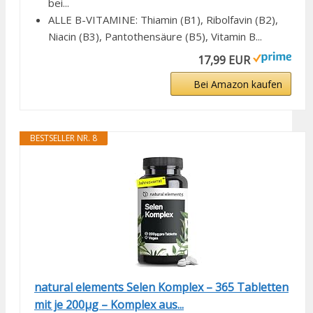
bei...
ALLE B-VITAMINE: Thiamin (B1), Ribolfavin (B2),
Niacin (B3), Pantothensäure (B5), Vitamin B...
17,99 EUR
Bei Amazon kaufen
BESTSELLER NR. 8
natural elements Selen Komplex – 365 Tabletten
mit je 200µg – Komplex aus...