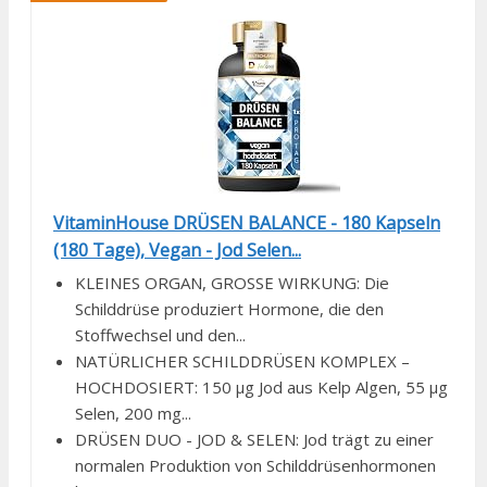
VitaminHouse DRÜSEN BALANCE - 180 Kapseln
(180 Tage), Vegan - Jod Selen...
KLEINES ORGAN, GROSSE WIRKUNG: Die
Schilddrüse produziert Hormone, die den
Stoffwechsel und den...
NATÜRLICHER SCHILDDRÜSEN KOMPLEX –
HOCHDOSIERT: 150 µg Jod aus Kelp Algen, 55 µg
Selen, 200 mg...
DRÜSEN DUO - JOD & SELEN: Jod trägt zu einer
normalen Produktion von Schilddrüsenhormonen