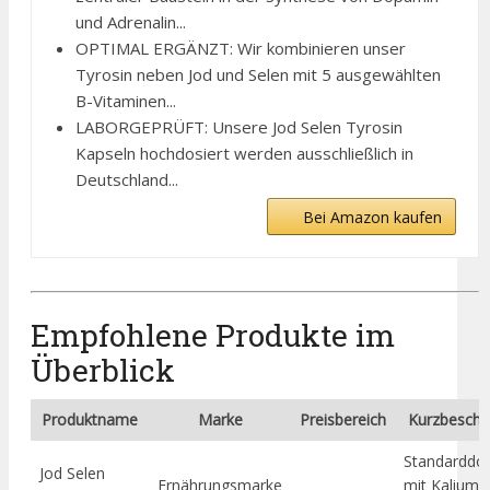
und Adrenalin...
OPTIMAL ERGÄNZT: Wir kombinieren unser
Tyrosin neben Jod und Selen mit 5 ausgewählten
B-Vitaminen...
LABORGEPRÜFT: Unsere Jod Selen Tyrosin
Kapseln hochdosiert werden ausschließlich in
Deutschland...
Bei Amazon kaufen
Empfohlene Produkte im
Überblick
Produktname
Marke
Preisbereich
Kurzbeschr
Standarddos
Jod Selen
Ernährungsmarke
mit Kaliumj