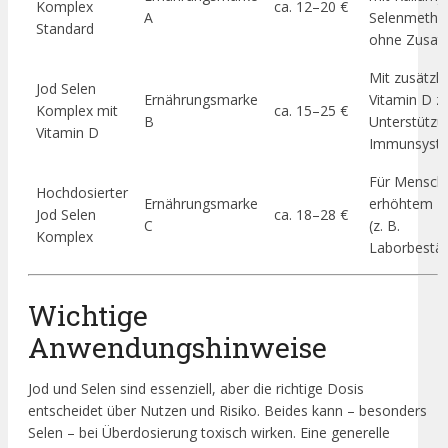
Komplex
ca. 12–20 €
A
Selenmethio
Standard
ohne Zusatz
Mit zusätzl
Jod Selen
Ernährungsmarke
Vitamin D z
Komplex mit
ca. 15–25 €
B
Unterstützu
Vitamin D
Immunsyst
Für Mensch
Hochdosierter
Ernährungsmarke
erhöhtem B
Jod Selen
ca. 18–28 €
C
(z. B.
Komplex
Laborbestät
Wichtige
Anwendungshinweise
Jod und Selen sind essenziell, aber die richtige Dosis
entscheidet über Nutzen und Risiko. Beides kann – besonders
Selen – bei Überdosierung toxisch wirken. Eine generelle