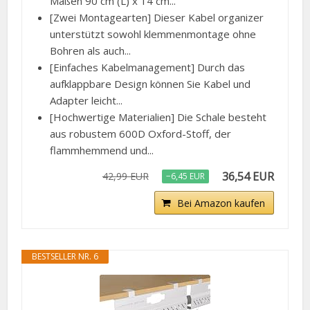
Maßen 90 cm (L) x 14 cm...
[Zwei Montagearten] Dieser Kabel organizer
unterstützt sowohl klemmenmontage ohne
Bohren als auch...
[Einfaches Kabelmanagement] Durch das
aufklappbare Design können Sie Kabel und
Adapter leicht...
[Hochwertige Materialien] Die Schale besteht
aus robustem 600D Oxford-Stoff, der
flammhemmend und...
36,54 EUR
42,99 EUR
−6,45 EUR
Bei Amazon kaufen
BESTSELLER NR. 6