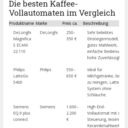
Die besten Kaffee-
Vollautomaten im Vergleich
Produktname
Marke
Preis ca.
Beschreibung
DeLonghi
DeLonghi
250–
Sehr beliebtes
Magnifica
350 €
Einsteigermodell,
S ECAM
gutes Mahlwerk,
22.110
einfache Bedienung,
hohe Zuverlässigkeit.
Philips
Philips
550–
Ideal für
LatteGo
650 €
Milchgetränke, leicht
5400
zu reinigen, LatteGo-
System ohne
Schläuche.
Siemens
Siemens
1.600–
High-End-
EQ.9 plus
2.200
Vollautomat mit App-
connect
€
Steuerung, leisem
Keramikmahlwerk,