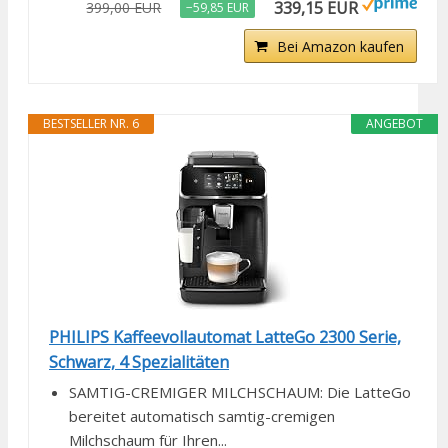
339,15 EUR
399,00 EUR
−59,85 EUR
Bei Amazon kaufen
BESTSELLER NR. 6
ANGEBOT
PHILIPS Kaffeevollautomat LatteGo 2300 Serie,
Schwarz, 4 Spezialitäten
SAMTIG-CREMIGER MILCHSCHAUM: Die LatteGo
bereitet automatisch samtig-cremigen
Milchschaum für Ihren...