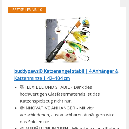
BESTSELLER NR. 10
buddypaws® Katzenangel stabil | 4 Anhänger &
Katzenminze | 42–104 cm
😸FLEXIBEL UND STABIL - Dank des
hochwertigen Glasfasermaterials ist das
Katzenspielzeug nicht nur...
🧶INNOVATIVE ANHÄNGER - Mit vier
verschiedenen, austauschbaren Anhängern wird
das Spielen nie...
🎨 AUFFÄLLIGE FARBEN - Wir haben diese Farben