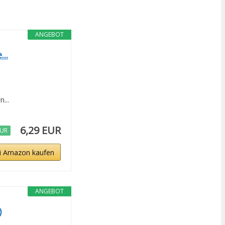
ANGEBOT
..
...
6,29 EUR
EUR
i Amazon kaufen
ANGEBOT
)