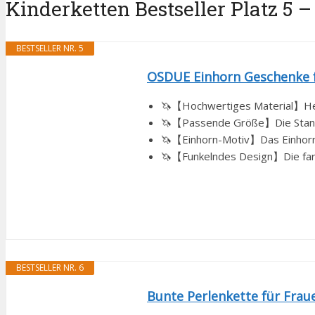
Kinderketten Bestseller Platz 5 –
BESTSELLER NR. 5
OSDUE Einhorn Geschenke fü
🦄【Hochwertiges Material】Herges
🦄【Passende Größe】Die Standard
🦄【Einhorn-Motiv】Das Einhorn s
🦄【Funkelndes Design】Die farbenf
BESTSELLER NR. 6
Bunte Perlenkette für Fra