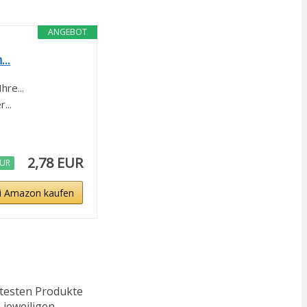
ANGEBOT
..
re...
...
2,78 EUR
EUR
i Amazon kaufen
ftesten Produkte
 jeweiligen