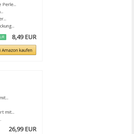
Perle...
..
...
kung...
8,49 EUR
EUR
i Amazon kaufen
t...
 mit...
.
26,99 EUR