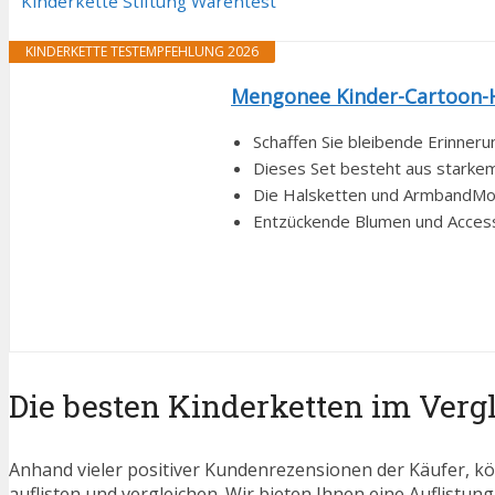
Kinderkette Stiftung Warentest
KINDERKETTE TESTEMPFEHLUNG 2026
Mengonee Kinder-Cartoon-Ha
Schaffen Sie bleibende Erinner
Dieses Set besteht aus starkem H
Die Halsketten und ArmbandMod
Entzückende Blumen und Accesso
Die besten Kinderketten im Verg
Anhand vieler positiver Kundenrezensionen der Käufer, kö
auflisten und vergleichen. Wir bieten Ihnen eine Auflistung