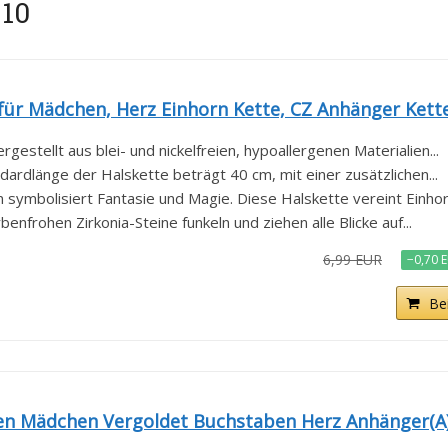
 10
r Mädchen, Herz Einhorn Kette, CZ Anhänger Kette.
tellt aus blei- und nickelfreien, hypoallergenen Materialien...
länge der Halskette beträgt 40 cm, mit einer zusätzlichen...
ymbolisiert Fantasie und Magie. Diese Halskette vereint Einhorn
rohen Zirkonia-Steine ​​funkeln und ziehen alle Blicke auf...
6,99 EUR
−0,70 
Be
uen Mädchen Vergoldet Buchstaben Herz Anhänger(A