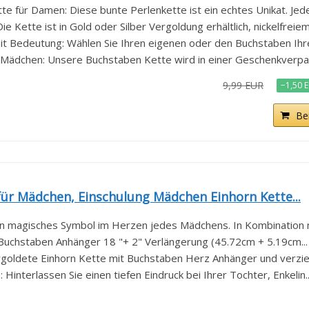
 für Damen: Diese bunte Perlenkette ist ein echtes Unikat. Jede 
Kette ist in Gold oder Silber Vergoldung erhältlich, nickelfreiem.
t Bedeutung: Wählen Sie Ihren eigenen oder den Buchstaben Ihrer
Mädchen: Unsere Buchstaben Kette wird in einer Geschenkverpac
9,99 EUR
−1,50 
Be
ür Mädchen, Einschulung Mädchen Einhorn Kette...
ein magisches Symbol im Herzen jedes Mädchens. In Kombination mi
Buchstaben Anhänger 18 "+ 2" Verlängerung (45.72cm + 5.19cm...
rgoldete Einhorn Kette mit Buchstaben Herz Anhänger und verziert
interlassen Sie einen tiefen Eindruck bei Ihrer Tochter, Enkelin..