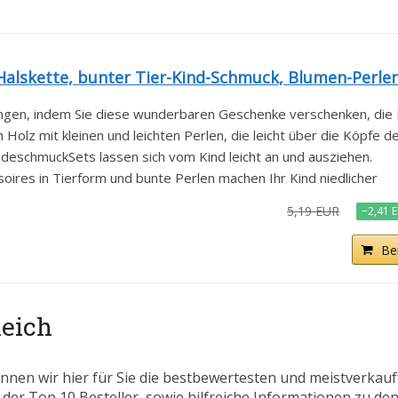
lskette, bunter Tier-Kind-Schmuck, Blumen-Perlen.
ungen, indem Sie diese wunderbaren Geschenke verschenken, die Ih
olz mit kleinen und leichten Perlen, die leicht über die Köpfe der
eschmuckSets lassen sich vom Kind leicht an und ausziehen.
ires in Tierform und bunte Perlen machen Ihr Kind niedlicher
5,19 EUR
−2,41 
Be
leich
nnen wir hier für Sie die bestbewertesten und meistverkau
 der Top 10 Besteller, sowie hilfreiche Informationen zu den