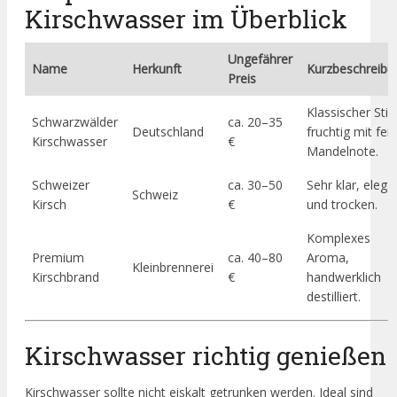
Kirschwasser im Überblick
Ungefährer
Name
Herkunft
Kurzbeschreibu
Preis
Klassischer Stil,
Schwarzwälder
ca. 20–35
Deutschland
fruchtig mit fei
Kirschwasser
€
Mandelnote.
Schweizer
ca. 30–50
Sehr klar, elega
Schweiz
Kirsch
€
und trocken.
Komplexes
Premium
ca. 40–80
Aroma,
Kleinbrennerei
Kirschbrand
€
handwerklich
destilliert.
Kirschwasser richtig genießen
Kirschwasser sollte nicht eiskalt getrunken werden. Ideal sind