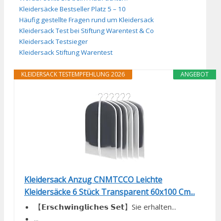
Kleidersäcke Bestseller Platz 5 – 10
Häufig gestellte Fragen rund um Kleidersack
Kleidersack Test bei Stiftung Warentest & Co
Kleidersack Testsieger
Kleidersack Stiftung Warentest
KLEIDERSACK TESTEMPFEHLUNG 2026
ANGEBOT
Kleidersack Anzug CNMTCCO Leichte
Kleidersäcke 6 Stück Transparent 60x100 Cm...
【𝗘𝗿𝘀𝗰𝗵𝘄𝗶𝗻𝗴𝗹𝗶𝗰𝗵𝗲𝘀 𝗦𝗲𝘁】Sie erhalten...
...