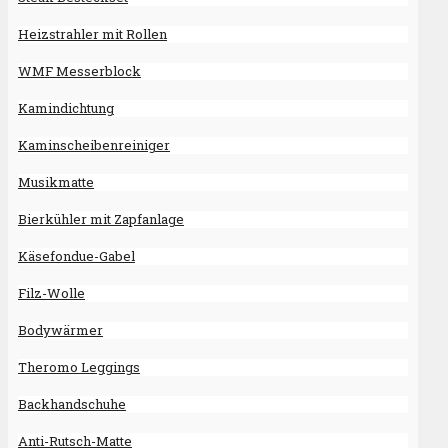
Heizstrahler mit Rollen
WMF Messerblock
Kamindichtung
Kaminscheibenreiniger
Musikmatte
Bierkühler mit Zapfanlage
Käsefondue-Gabel
Filz-Wolle
Bodywärmer
Theromo Leggings
Backhandschuhe
Anti-Rutsch-Matte