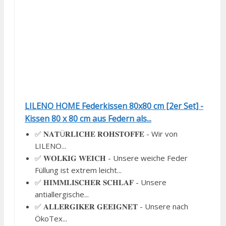
LILENO HOME Federkissen 80x80 cm [2er Set] -
Kissen 80 x 80 cm aus Federn als...
✅ 𝐍𝐀𝐓Ü𝐑𝐋𝐈𝐂𝐇𝐄 𝐑𝐎𝐇𝐒𝐓𝐎𝐅𝐅𝐄 - Wir von
LILENO...
✅ 𝐖𝐎𝐋𝐊𝐈𝐆 𝐖𝐄𝐈𝐂𝐇 - Unsere weiche Feder
Füllung ist extrem leicht...
✅ 𝐇𝐈𝐌𝐌𝐋𝐈𝐒𝐂𝐇𝐄𝐑 𝐒𝐂𝐇𝐋𝐀𝐅 - Unsere
antiallergische...
✅ 𝐀𝐋𝐋𝐄𝐑𝐆𝐈𝐊𝐄𝐑 𝐆𝐄𝐄𝐈𝐆𝐍𝐄𝐓 - Unsere nach
ÖkoTex...