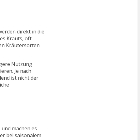
erden direkt in die
es Krauts, oft
hen Kräutersorten
ngere Nutzung
eren. Je nach
nd ist nicht der
iche
ge und machen es
der bei saisonalem