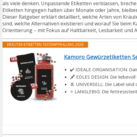
als viele denken. Unpassende Etiketten verblassen, brech
Etiketten hingegen halten über Monate oder Jahre, bleiben
Dieser Ratgeber erklärt detailliert, welche Arten von Kräut
sind, welche Alternativen existieren und worauf Sie beim Ka
Orientierung – mit Fokus auf Haltbarkeit, Lesbarkeit und Al
KRÄUTER-ETIKETTEN TESTEMPFEHLUNG 2026
Kamoro Gewürzetiketten Sel
✔️ IDEALE ORGANISATION: Dank 
🖋️ EDLES DESIGN: Die liebevol
🧂 UNIVERSELL: Die Label sind d
⭐ LANGLEBIG: Die fettresistente