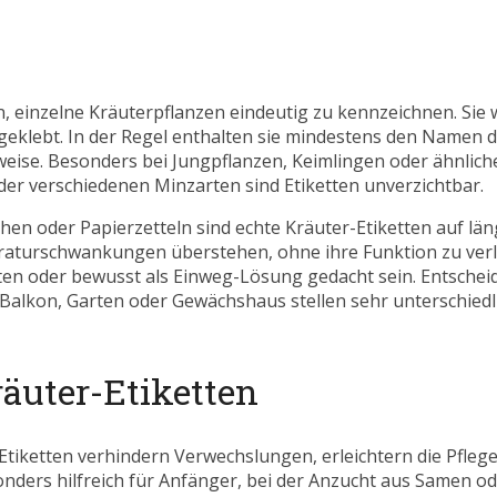
n, einzelne Kräuterpflanzen eindeutig zu kennzeichnen. Sie w
geklebt. In der Regel enthalten sie mindestens den Namen d
eise. Besonders bei Jungpflanzen, Keimlingen oder ähnlic
er verschiedenen Minzarten sind Etiketten unverzichtbar.
n oder Papierzetteln sind echte Kräuter-Etiketten auf lä
eraturschwankungen überstehen, ohne ihre Funktion zu verli
n oder bewusst als Einweg-Lösung gedacht sein. Entscheide
, Balkon, Garten oder Gewächshaus stellen sehr unterschiedl
räuter-Etiketten
-Etiketten verhindern Verwechslungen, erleichtern die Pfle
sonders hilfreich für Anfänger, bei der Anzucht aus Samen o