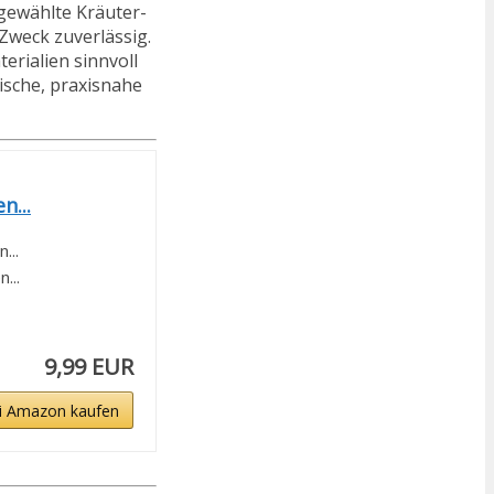
sgewählte Kräuter-
Zweck zuverlässig.
terialien sinnvoll
tische, praxisnahe
n...
...
...
9,99 EUR
i Amazon kaufen