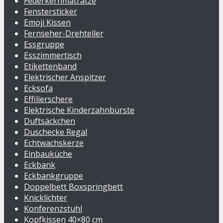
Federkernmatratze
Fenstersticker
Emoji Kissen
Fernseher-Drehteller
Essgruppe
Esszimmertisch
Etikettenband
Elektrischer Anspitzer
Ecksofa
Effilierschere
Elektrische Kinderzahnbürste
Duftsäckchen
Duschecke Regal
Echtwachskerze
Einbauküche
Eckbank
Eckbankgruppe
Doppelbett Boxspringbett
Knicklichter
Konferenzstuhl
Kopfkissen 40×80 cm