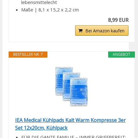
lebensmittelecht
Maße | 8,1 x 15,2 x 2,2 cm
8,99 EUR
Bei Amazon kaufen
BESTSELLER NR. 7
ANGEBOT
IEA Medical Kühlpads Kalt Warm Kompresse 3er
Set 12x20cm, Kühlpack
FÜR DIE GANZE FAMILIE – IMMER GRIFFBEREIT: