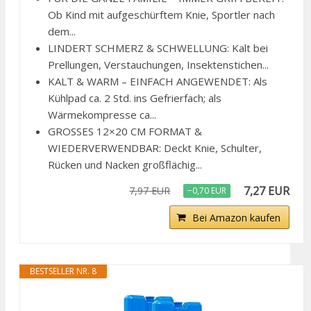
Ob Kind mit aufgeschürftem Knie, Sportler nach
dem...
LINDERT SCHMERZ & SCHWELLUNG: Kalt bei
Prellungen, Verstauchungen, Insektenstichen...
KALT & WARM – EINFACH ANGEWENDET: Als
Kühlpad ca. 2 Std. ins Gefrierfach; als
Wärmekompresse ca...
GROSSES 12×20 CM FORMAT &
WIEDERVERWENDBAR: Deckt Knie, Schulter,
Rücken und Nacken großflächig...
7,27 EUR
7,97 EUR
−0,70 EUR
Bei Amazon kaufen
BESTSELLER NR. 8