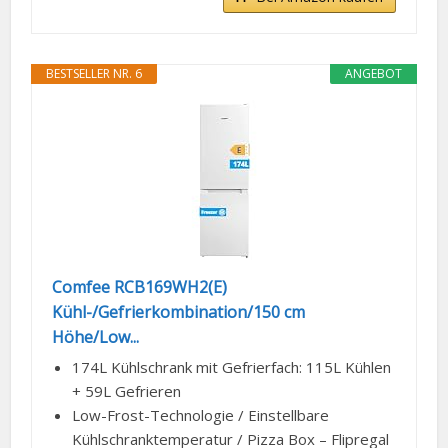
BESTSELLER NR. 6
ANGEBOT
Comfee RCB169WH2(E)
Kühl-/Gefrierkombination/150 cm
Höhe/Low...
174L Kühlschrank mit Gefrierfach: 115L Kühlen
+ 59L Gefrieren
Low-Frost-Technologie / Einstellbare
Kühlschranktemperatur / Pizza Box – Flipregal