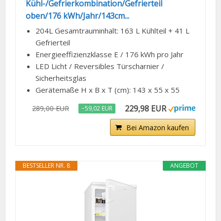
Kühl-/Gefrierkombination/Gefrierteil
oben/176 kWh/Jahr/143cm...
204L Gesamtrauminhalt: 163 L Kühlteil + 41 L
Gefrierteil
Energieeffizienzklasse E / 176 kWh pro Jahr
LED Licht / Reversibles Türscharnier /
Sicherheitsglas
Gerätemaße H x B x T (cm): 143 x 55 x 55
229,98 EUR
289,00 EUR
−59,02 EUR
Bei Amazon kaufen
BESTSELLER NR. 8
ANGEBOT