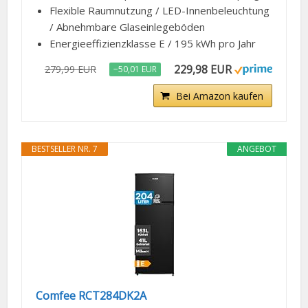
Flexible Raumnutzung / LED-Innenbeleuchtung
/ Abnehmbare Glaseinlegeböden
Energieeffizienzklasse E / 195 kWh pro Jahr
229,98 EUR
279,99 EUR
−50,01 EUR
Bei Amazon kaufen
BESTSELLER NR. 7
ANGEBOT
Comfee RCT284DK2A