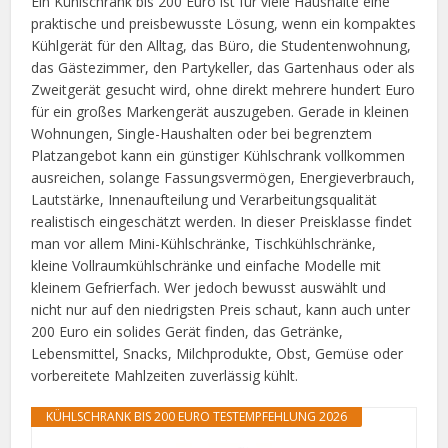
Ein Kühlschrank bis 200 Euro ist für viele Haushalte eine
praktische und preisbewusste Lösung, wenn ein kompaktes
Kühlgerät für den Alltag, das Büro, die Studentenwohnung,
das Gästezimmer, den Partykeller, das Gartenhaus oder als
Zweitgerät gesucht wird, ohne direkt mehrere hundert Euro
für ein großes Markengerät auszugeben. Gerade in kleinen
Wohnungen, Single-Haushalten oder bei begrenztem
Platzangebot kann ein günstiger Kühlschrank vollkommen
ausreichen, solange Fassungsvermögen, Energieverbrauch,
Lautstärke, Innenaufteilung und Verarbeitungsqualität
realistisch eingeschätzt werden. In dieser Preisklasse findet
man vor allem Mini-Kühlschränke, Tischkühlschränke,
kleine Vollraumkühlschränke und einfache Modelle mit
kleinem Gefrierfach. Wer jedoch bewusst auswählt und
nicht nur auf den niedrigsten Preis schaut, kann auch unter
200 Euro ein solides Gerät finden, das Getränke,
Lebensmittel, Snacks, Milchprodukte, Obst, Gemüse oder
vorbereitete Mahlzeiten zuverlässig kühlt.
KÜHLSCHRANK BIS 200 EURO TESTEMPFEHLUNG 2026