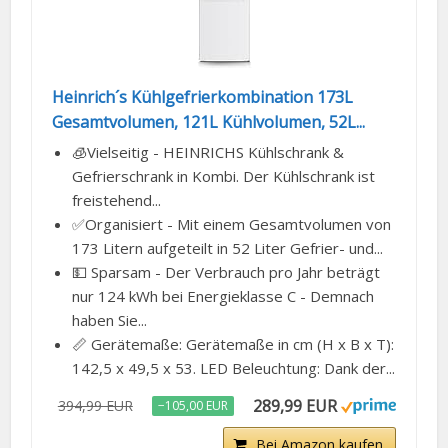
Heinrich´s Kühlgefrierkombination 173L
Gesamtvolumen, 121L Kühlvolumen, 52L...
🧊Vielseitig - HEINRICHS Kühlschrank &
Gefrierschrank in Kombi. Der Kühlschrank ist
freistehend...
✅Organisiert - Mit einem Gesamtvolumen von
173 Litern aufgeteilt in 52 Liter Gefrier- und...
💵 Sparsam - Der Verbrauch pro Jahr beträgt
nur 124 kWh bei Energieklasse C - Demnach
haben Sie...
📏 Gerätemaße: Gerätemaße in cm (H x B x T):
142,5 x 49,5 x 53. LED Beleuchtung: Dank der...
289,99 EUR
394,99 EUR
−105,00 EUR
Bei Amazon kaufen