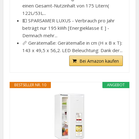
einen Gesamt-Nutzinhalt von 175 Litern(
122L/53L...
💵 SPARSAMER LUXUS - Verbrauch pro Jahr
beträgt nur 195 kWh [Energieklasse E ] -
Demnach mehr...
📏 Gerätemaße: Gerätemaße in cm (H x B x T):
143 x 49,5 x 56,2. LED Beleuchtung: Dank der...
Bei Amazon kaufen
BESTSELLER NR. 10
ANGEBOT