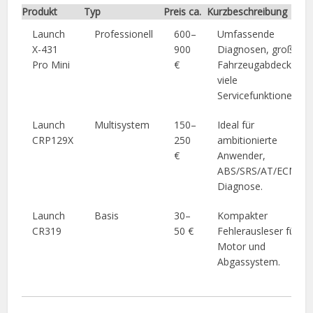
Produkt
Typ
Preis ca.
Kurzbeschreibung
Launch
Professionell
600–
Umfassende
X-431
900
Diagnosen, große
Pro Mini
€
Fahrzeugabdeckung,
viele
Servicefunktionen.
Launch
Multisystem
150–
Ideal für
CRP129X
250
ambitionierte
€
Anwender,
ABS/SRS/AT/ECM-
Diagnose.
Launch
Basis
30–
Kompakter
CR319
50 €
Fehlerausleser für
Motor und
Abgassystem.