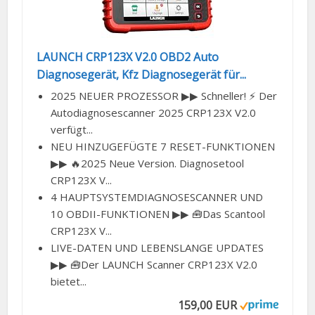
LAUNCH CRP123X V2.0 OBD2 Auto
Diagnosegerät, Kfz Diagnosegerät für...
2025 NEUER PROZESSOR ▶︎▶︎ Schneller! ⚡ Der
Autodiagnosescanner 2025 CRP123X V2.0
verfügt...
NEU HINZUGEFÜGTE 7 RESET-FUNKTIONEN
▶︎▶︎ 🔥2025 Neue Version. Diagnosetool
CRP123X V...
4 HAUPTSYSTEMDIAGNOSESCANNER UND
10 OBDII-FUNKTIONEN ▶︎▶︎ 🧰Das Scantool
CRP123X V...
LIVE-DATEN UND LEBENSLANGE UPDATES
▶︎▶︎ 🧰Der LAUNCH Scanner CRP123X V2.0
bietet...
159,00 EUR