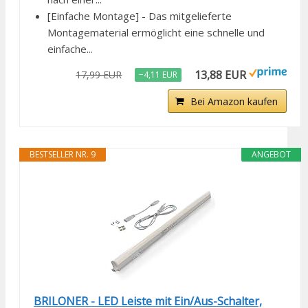
[Einfache Montage] - Das mitgelieferte
Montagematerial ermöglicht eine schnelle und
einfache...
13,88 EUR
17,99 EUR
−4,11 EUR
Bei Amazon kaufen
BESTSELLER NR. 9
ANGEBOT
BRILONER - LED Leiste mit Ein/Aus-Schalter,