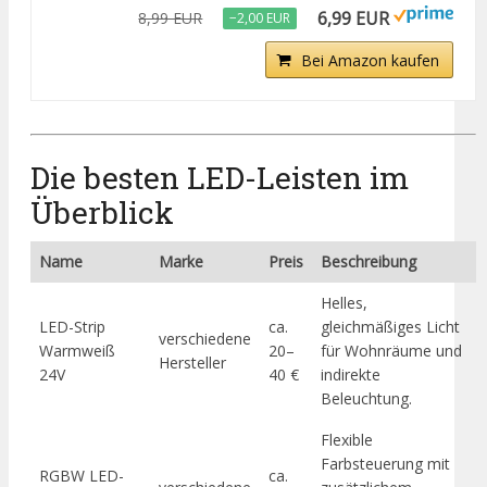
6,99 EUR
8,99 EUR
−2,00 EUR
Bei Amazon kaufen
Die besten LED-Leisten im
Überblick
Name
Marke
Preis
Beschreibung
Helles,
LED-Strip
ca.
gleichmäßiges Licht
verschiedene
Warmweiß
20–
für Wohnräume und
Hersteller
24V
40 €
indirekte
Beleuchtung.
Flexible
Farbsteuerung mit
RGBW LED-
ca.