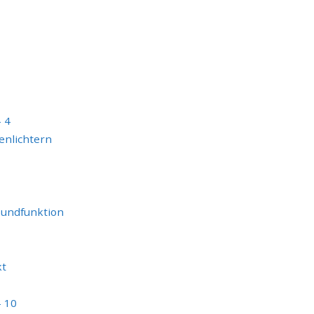
– 4
enlichtern
oundfunktion
kt
– 10