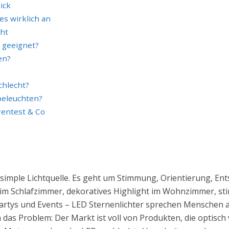
ick
es wirklich an
cht
r geeignet?
en?
chlecht?
beleuchten?
rentest & Co
ne simple Lichtquelle. Es geht um Stimmung, Orientierung, E
 im Schlafzimmer, dekoratives Highlight im Wohnzimmer, s
Partys und Events – LED Sternenlichter sprechen Menschen a
h das Problem: Der Markt ist voll von Produkten, die optisch