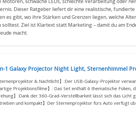
ute Motoren, schwache LEDs, schlechte Verarbeitung oder n
ernis. Dieser Ratgeber liefert dir eine realistische, fundier
rten es gibt, wo ihre Stärken und Grenzen liegen, welche Alt
olltest. Ziel ist Klartext statt Marketing – damit du am En
reude macht.
n-1 Galaxy Projector Night Light, Sternenhimmel Pr
ternenprojektor & Nachtlicht】:Der USB-Galaxy-Projektor verwan
rtige Projektionsfilme】: Das Set enthält 6 thematische Folien, da
hung】:Dank der 360-Grad-Verstellbarkeit lässt sich das Licht ga
ieben und kompakt】Der Sternenprojektor fürs Auto verfügt über 