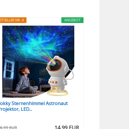
STSELLER NR. 4
ANGEBOT
Fokky Sternenhimmel Astronaut
rojektor, LED...
14,99 EUR
6,99 EUR