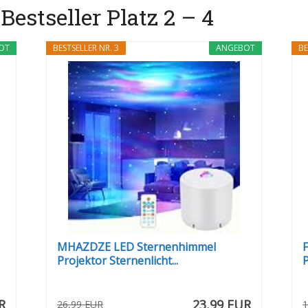
Bestseller Platz 2 – 4
OT
BESTSELLER NR. 3
ANGEBOT
BE
MHAZDZE LED Sternenhimmel
Projektor Sternenlicht...
P
R
23,99 EUR
26,99 EUR
1