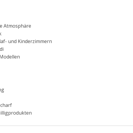
lle Atmosphäre
k
hlaf- und Kinderzimmern
di
 Modellen
ng
scharf
illigprodukten