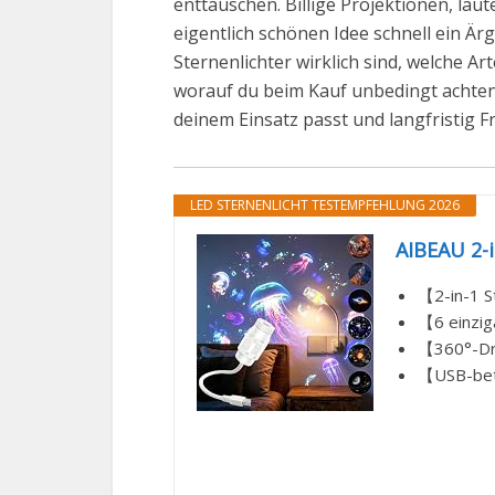
enttäuschen. Billige Projektionen, la
eigentlich schönen Idee schnell ein Ärg
Sternenlichter wirklich sind, welche A
worauf du beim Kauf unbedingt achten s
deinem Einsatz passt und langfristig F
LED STERNENLICHT TESTEMPFEHLUNG 2026
AIBEAU 2-i
【2-in-1 S
【6 einziga
【360°-Dre
【USB-betr