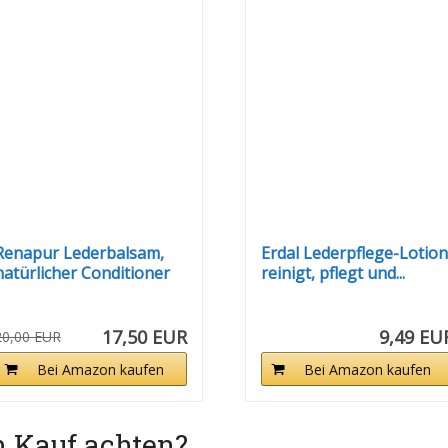
Renapur Lederbalsam,
Erdal Lederpflege-Lotion
natürlicher Conditioner
reinigt, pflegt und...
nd...
17,50 EUR
9,49 EU
20,00 EUR
Bei Amazon kaufen
Bei Amazon kaufen
m Kauf achten?