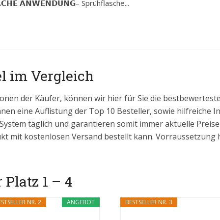
𝗔𝗖𝗛𝗘 𝗔𝗡𝗪𝗘𝗡𝗗𝗨𝗡𝗚– Sprühflasche...
l im Vergleich
onen der Käufer, können wir hier für Sie die bestbewertes
hnen eine Auflistung der Top 10 Besteller, sowie hilfreiche 
 System täglich und garantieren somit immer aktuelle Prei
kt mit kostenlosen Versand bestellt kann. Vorraussetzung hi
 Platz 1 – 4
STSELLER NR. 2
ANGEBOT
BESTSELLER NR. 3