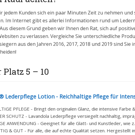
ir jedem Kunden sich ein paar Minuten Zeit zu nehmen und 
. Im Internet gibt es allerlei Informationen rund um Ledermö
 Aus diesem Grund geben wir Ihnen den Rat, sich auf positi
bsiten zu verlassen. Vergleiche Sie unterschiedliche Prod
siegern aus den Jahren 2016, 2017, 2018 und 2019 sind Sie imm
heiden!
 Platz 5 – 10
 Lederpflege Lotion - Reichhaltige Pflege für Intens
GE PFLEGE - Bringt den originalen Glanz, die intensive Farbe & n
R SCHUTZ - Lavandola Lederpflege versiegelt nachhaltig, imprägn
GE ANWENDUNG - Geeignet für alle Glatt- und Kunstleder, wie z.B
 & GUT - Für alle, die auf echte Qualität setzen. Hergestellt in 