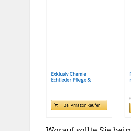
Exklusiv Chemie
Echtleder Pflege &
Lederreiniger...
u
Bei Amazon kaufen
Worauf sollte Sie bei