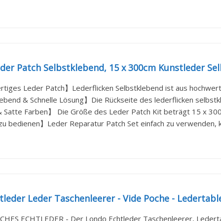
er Patch Selbstklebend, 15 x 300cm Kunstleder Sel
iges Leder Patch】Lederflicken Selbstklebend ist aus hochwert
ebend & Schnelle Lösung】Die Rückseite des lederflicken selbstkl
Satte Farben】 Die Größe des Leder Patch Kit beträgt 15 x 300 c
zu bedienen】Leder Reparatur Patch Set einfach zu verwenden, kein
leder Leder Taschenleerer - Vide Poche - Ledertable
CHES ECHTLEDER - Der Londo Echtleder Taschenleerer, Ledertabl