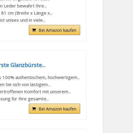
 Leder bewahrt Ihre...
1 cm (Breite x Länge x...
 unisex und in viele...
Bei Amazon kaufen
te Glanzbürste...
00% authentischem, hochwertigem...
e sich von lästigem...
offenen Komfort mit unserem...
ng für Ihre gesamte...
Bei Amazon kaufen