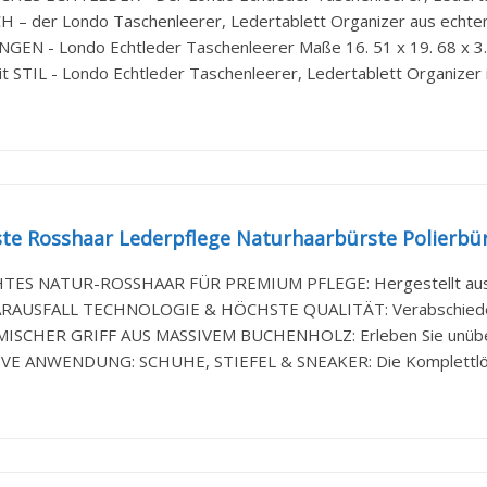
 – der Londo Taschenleerer, Ledertablett Organizer aus echtem
EN - Londo Echtleder Taschenleerer Maße 16. 51 x 19. 68 x 3. 8
 STIL - Londo Echtleder Taschenleerer, Ledertablett Organizer ist
te Rosshaar Lederpflege Naturhaarbürste Polierbürs
TES NATUR-ROSSHAAR FÜR PREMIUM PFLEGE: Hergestellt aus 1
RAUSFALL TECHNOLOGIE & HÖCHSTE QUALITÄT: Verabschieden Si
SCHER GRIFF AUS MASSIVEM BUCHENHOLZ: Erleben Sie unübertr
VE ANWENDUNG: SCHUHE, STIEFEL & SNEAKER: Die Komplettlösu