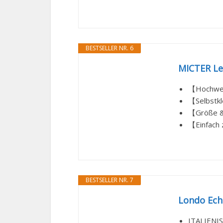
BESTSELLER NR. 6
MICTER Led
【Hochwert
【Selbstkl
【Größe & 
【Einfach 
BESTSELLER NR. 7
Londo Echt
ITALIENIS