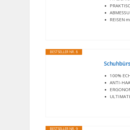
PRAKTISCH
ABMESSUNG
REISEN mit
BESTSELLER NR. 8
Schuhbürs
100% ECH
ANTI-HAA
ERGONOMI
ULTIMATI
BESTSELLER NR. 9