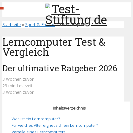
Startseite
»
Sport & Freizeit
»
Lerncomputer
Lerncomputer Test &
Vergleich
Der ultimative Ratgeber 2026
3 Wochen zuvor
23 min Lesezeit
3 Wochen zuvor
Inhaltsverzeichnis
Was ist ein Lerncomputer?
Für welches Alter eignet sich ein Lerncomputer?
Vorteile eines Lerncomputers