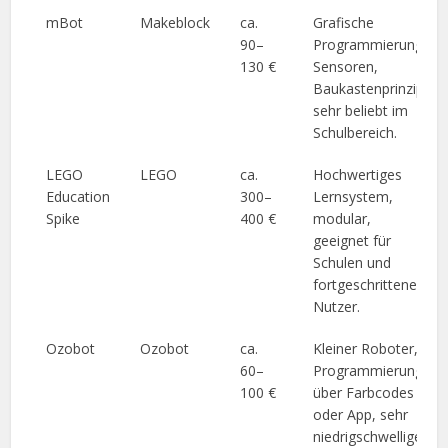
mBot
Makeblock
ca.
Grafische
90–
Programmierung,
130 €
Sensoren,
Baukastenprinzip,
sehr beliebt im
Schulbereich.
LEGO
LEGO
ca.
Hochwertiges
Education
300–
Lernsystem,
Spike
400 €
modular,
geeignet für
Schulen und
fortgeschrittene
Nutzer.
Ozobot
Ozobot
ca.
Kleiner Roboter,
60–
Programmierung
100 €
über Farbcodes
oder App, sehr
niedrigschwelliger