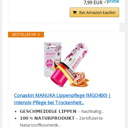
7,99 EUR
Bei Amazon kaufen
BESTSELLER NR. 6
Conaskin MANUKA Lippenpflege (MGO400) |
Intensiv-Pflege bei Trockenheit...
𝗚𝗘𝗦𝗖𝗛𝗠𝗘𝗜𝗗𝗜𝗚𝗘 𝗟𝗜𝗣𝗣𝗘𝗡 – Nachhaltig...
𝟭𝟬𝟬 % 𝗡𝗔𝗧𝗨𝗥𝗣𝗥𝗢𝗗𝗨𝗞𝗧 – Zertifizierte
Naturstoffkosmetik...