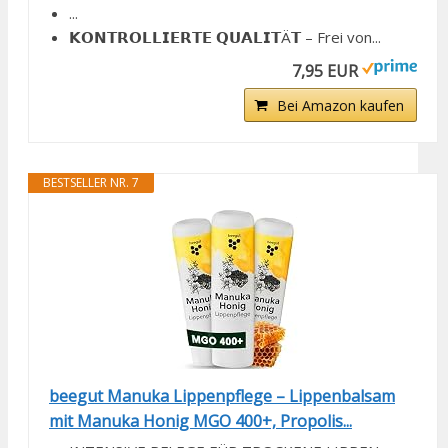
...
𝗞𝗢𝗡𝗧𝗥𝗢𝗟𝗟𝗜𝗘𝗥𝗧𝗘 𝗤𝗨𝗔𝗟𝗜𝗧Ä𝗧 – Frei von...
7,95 EUR
Bei Amazon kaufen
BESTSELLER NR. 7
beegut Manuka Lippenpflege – Lippenbalsam
mit Manuka Honig MGO 400+, Propolis...