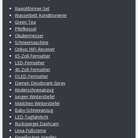
Ravioliformer-Set
Wasserbett Konditionierer
Green Tea
Pfeifkessel
Okuliermesser
Schneemaschine
Onkyo HiFi-​Recei­ver
65-Zoll-Fernseher
LED-Fernseher
40-Zoll-Fernseher
QLED-Fernseher
Damen Deodorant-Spray
Kinderschneeanzug
Jungen Winterstiefel
Mädchen Winterstiefel
Baby-Schneeanzug
LED-Tagfahrlicht
Rückspiegel-Dashcam
Urea-Fußcreme
Eiweißpulver (Vanille)