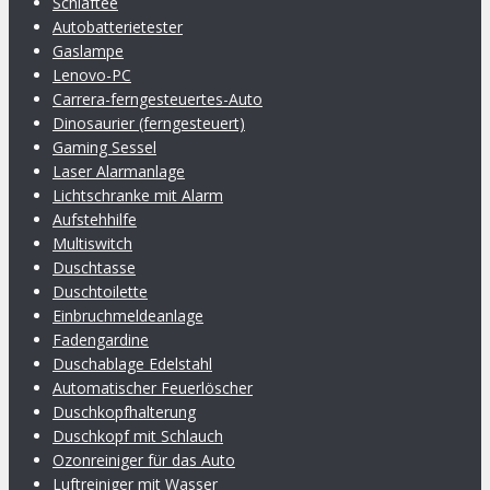
Schlaftee
Autobatterietester
Gaslampe
Lenovo-PC
Carrera-ferngesteuertes-Auto
Dinosaurier (ferngesteuert)
Gaming Sessel
Laser Alarmanlage
Lichtschranke mit Alarm
Aufstehhilfe
Multiswitch
Duschtasse
Duschtoilette
Einbruchmeldeanlage
Fadengardine
Duschablage Edelstahl
Automatischer Feuerlöscher
Duschkopfhalterung
Duschkopf mit Schlauch
Ozonreiniger für das Auto
Luftreiniger mit Wasser