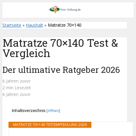
Startseite
»
Haushalt
»
Matratze 70×140
Matratze 70×140 Test &
Vergleich
Der ultimative Ratgeber 2026
6 Jahren zuvor
2 min Lesezeit
6 Jahren zuvor
Inhaltsverzeichnis
[
öffnen
]
MATRATZE 70×140 TESTEMPFEHLUNG 2026