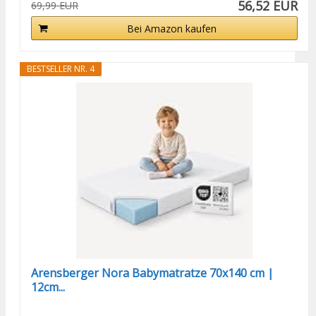
56,52 EUR
69,99 EUR
Bei Amazon kaufen
BESTSELLER NR. 4
Arensberger Nora Babymatratze 70x140 cm |
12cm...