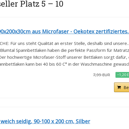
ller Platz 5 – 10
x200x30cm aus Microfaser - Oekotex zertifiziertes..
ür uns steht Qualität an erster Stelle, deshalb sind unsere..
mtal Spannbettlaken haben die perfekte Passform für Matratzen
 hochwertige Microfaser-Stoff unserer Bettlaken sorgt dafür, d
bettlaken kann bei 40 bis 60 C° in der Waschmaschine gewasch
7,99 EUR
−1,20 
Be
eich seidig, 90-100 x 200 cm, Silber