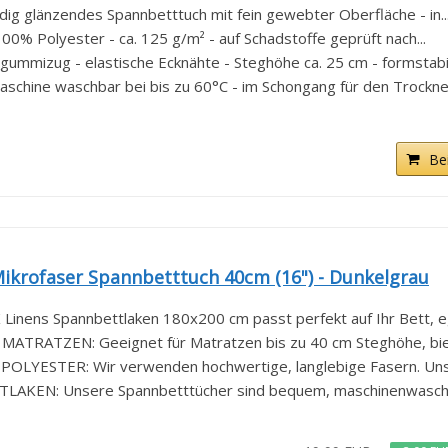
dig glänzendes Spannbetttuch mit fein gewebter Oberfläche - in..
00% Polyester - ca. 125 g/m² - auf Schadstoffe geprüft nach...
mmizug - elastische Ecknähte - Steghöhe ca. 25 cm - formstabil 
Maschine waschbar bei bis zu 60°C - im Schongang für den Trockner
Be
ikrofaser Spannbetttuch 40cm (16") - Dunkelgrau
nens Spannbettlaken 180x200 cm passt perfekt auf Ihr Bett, ega
ATZEN: Geeignet für Matratzen bis zu 40 cm Steghöhe, biet
YESTER: Wir verwenden hochwertige, langlebige Fasern. Unse
KEN: Unsere Spannbetttücher sind bequem, maschinenwaschb