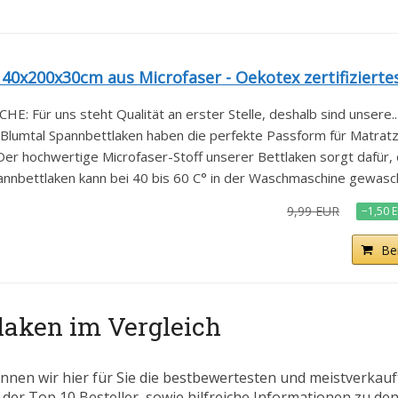
0x200x30cm aus Microfaser - Oekotex zertifiziertes.
ür uns steht Qualität an erster Stelle, deshalb sind unsere..
mtal Spannbettlaken haben die perfekte Passform für Matratzen
 hochwertige Microfaser-Stoff unserer Bettlaken sorgt dafür, d
bettlaken kann bei 40 bis 60 C° in der Waschmaschine gewasch
9,99 EUR
−1,50 
Be
laken im Vergleich
nnen wir hier für Sie die bestbewertesten und meistverkau
 der Top 10 Besteller, sowie hilfreiche Informationen zu den