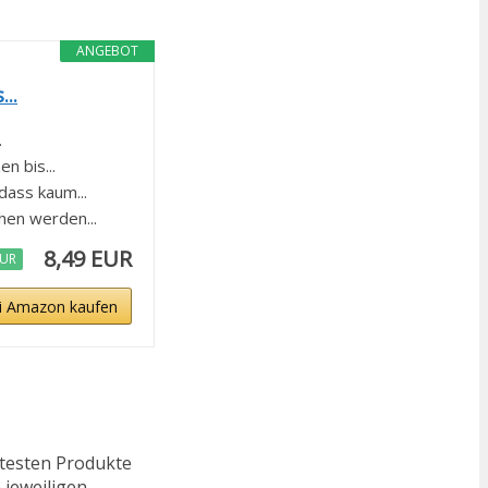
ANGEBOT
..
.
 bis...
ass kaum...
en werden...
8,49 EUR
EUR
i Amazon kaufen
ftesten Produkte
 jeweiligen