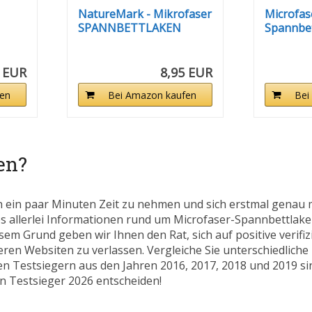
NatureMark - Mikrofaser
Microfas
SPANNBETTLAKEN
Spannbet
zum...
seidig, 90
0 EUR
8,95 EUR
en
Bei Amazon kaufen
Bei
en?
h ein paar Minuten Zeit zu nehmen und sich erstmal genau 
es allerlei Informationen rund um Microfaser-Spannbettlaken.
sem Grund geben wir Ihnen den Rat, sich auf positive verifiz
en Websiten zu verlassen. Vergleiche Sie unterschiedlich
ren Testsiegern aus den Jahren 2016, 2017, 2018 und 2019 si
en Testsieger 2026 entscheiden!