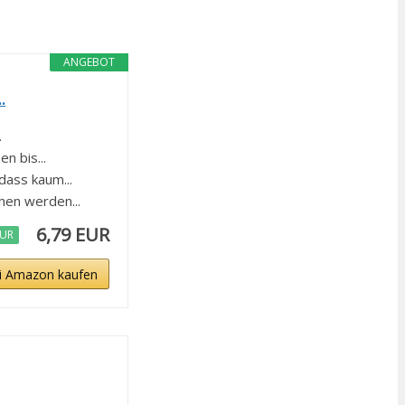
ANGEBOT
.
.
 bis...
ass kaum...
en werden...
6,79 EUR
EUR
i Amazon kaufen