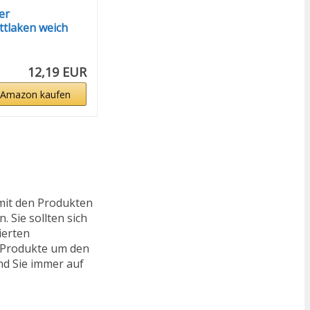
er
tlaken weich
-100 x...
12,19 EUR
 Amazon kaufen
mit den Produkten
 Sie sollten sich
ierten
e Produkte um den
nd Sie immer auf