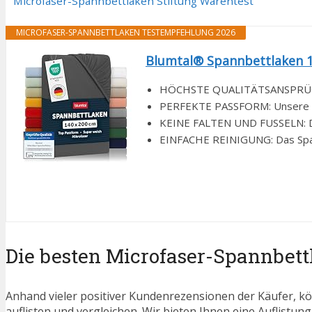
Microfaser-Spannbettlaken Stiftung Warentest
MICROFASER-SPANNBETTLAKEN TESTEMPFEHLUNG 2026
Blumtal® Spannbettlaken 14
HÖCHSTE QUALITÄTSANSPRÜCHE: F
PERFEKTE PASSFORM: Unsere Blu
KEINE FALTEN UND FUSSELN: Der
EINFACHE REINIGUNG: Das Spann
Die besten Microfaser-Spannbett
Anhand vieler positiver Kundenrezensionen der Käufer, kö
auflisten und vergleichen. Wir bieten Ihnen eine Auflistung