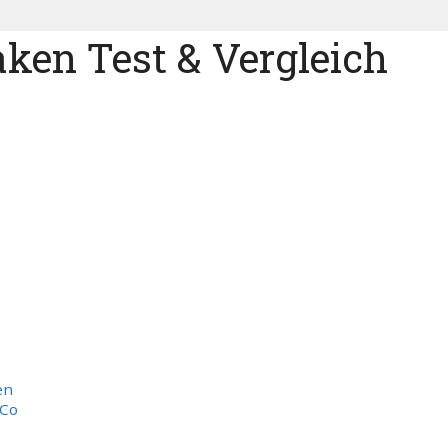
ken Test & Vergleich
en
 Co