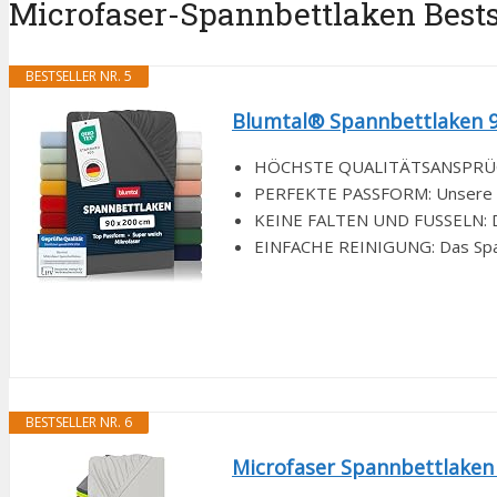
Microfaser-Spannbettlaken Bestse
BESTSELLER NR. 5
Blumtal® Spannbettlaken 90
HÖCHSTE QUALITÄTSANSPRÜCHE: F
PERFEKTE PASSFORM: Unsere Blu
KEINE FALTEN UND FUSSELN: Der
EINFACHE REINIGUNG: Das Spann
BESTSELLER NR. 6
Microfaser Spannbettlaken w