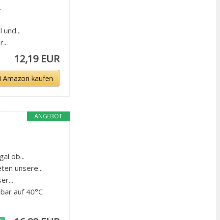
.
und...
...
12,19 EUR
i Amazon kaufen
ANGEBOT
l ob...
en unsere...
r...
ar auf 40°C