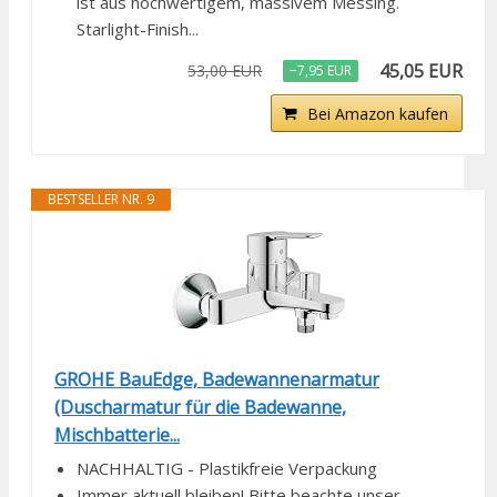
ist aus hochwertigem, massivem Messing.
Starlight-Finish...
45,05 EUR
53,00 EUR
−7,95 EUR
Bei Amazon kaufen
BESTSELLER NR. 9
GROHE BauEdge, Badewannenarmatur
(Duscharmatur für die Badewanne,
Mischbatterie...
NACHHALTIG - Plastikfreie Verpackung
Immer aktuell bleiben! Bitte beachte unser